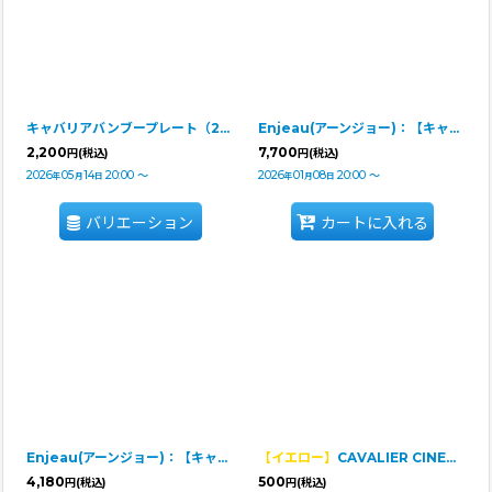
キャバリアバンブープレート（2枚セット）
Enjeau(アーンジョー)：【キャバリアペア・サコッシュ】
2,200
7,700
円
(税込)
円
(税込)
2026
05
14
20:00
～
2026
01
08
20:00
～
年
月
日
年
月
日
バリエーション
カートに入れる
Enjeau(アーンジョー)：【キャバリアペア・フラットポーチ】
【イエロー】
CAVALIER CINEMA COLLECTION ガチャ
4,180
500
円
(税込)
円
(税込)