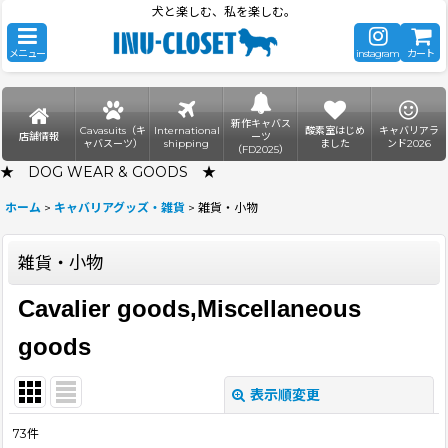
犬と楽しむ、私を楽しむ。
メニュー
instagram
カート
新作キャバス
Cavasuits（キ
International
酸素室はじめ
キャバリアラ
店舗情報
ーツ
ャバスーツ）
shipping
ました
ンド2026
（FD2025）
★ DOG WEAR & GOODS ★
ホーム
>
キャバリアグッズ・雑貨
>
雑貨・小物
雑貨・小物
Cavalier goods,Miscellaneous
goods
表示順変更
閉じる
73
件