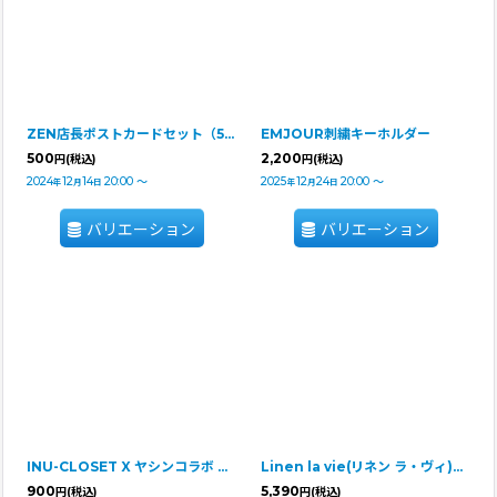
ZEN店長ポストカードセット（5枚入）
EMJOUR刺繍キーホルダー
500
2,200
円
(税込)
円
(税込)
2024
12
14
20:00
～
2025
12
24
20:00
～
年
月
日
年
月
日
バリエーション
バリエーション
INU-CLOSET X ヤシンコラボ ★宇宙犬アップリケ
Linen la vie(リネン ラ・ヴィ)：犬柄 【ワンハンドルミニバッグ】
900
5,390
円
(税込)
円
(税込)