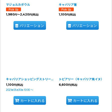
マジョルカボウル
キャバリア箸
1,980
～2,420
1,100
円
円
(税込)
円
(税込)
バリエーション
バリエーション
キャバリアショッピングストリート ポスター
トピアリー（キャバリア風イヌ）
1,100
6,600
円
(税込)
円
(税込)
2021
05
30
10:00
～
年
月
日
カートに入れる
カートに入れる