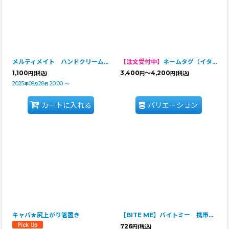
メルティメイト ハンドクリーム＆ネイルオイルセット（キャバリア）
【注文受付中】
ネームタグ（イタリアンレザー）
1,100
3,400
～4,200
円
(税込)
円
円
(税込)
2025
09
28
20:00
～
年
月
日
カートに入れる
バリエーション
キャバ★尻上がり箸置き
【BITE ME】バイトミー 携帯用折りたたみボウル（パステル）
726
円
(税込)