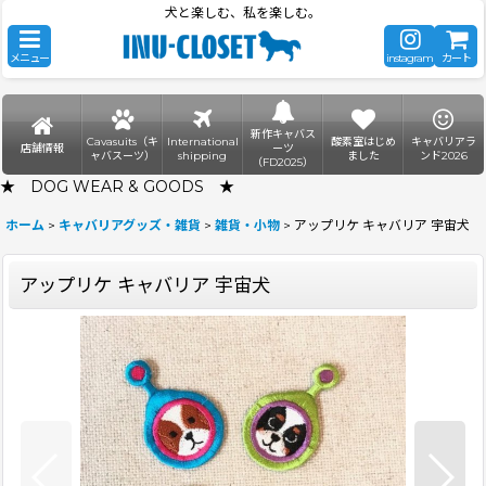
犬と楽しむ、私を楽しむ。
メニュー
instagram
カート
新作キャバス
Cavasuits（キ
International
酸素室はじめ
キャバリアラ
店舗情報
ーツ
ャバスーツ）
shipping
ました
ンド2026
（FD2025）
★ DOG WEAR & GOODS ★
ホーム
>
キャバリアグッズ・雑貨
>
雑貨・小物
>
アップリケ キャバリア 宇宙犬
アップリケ キャバリア 宇宙犬