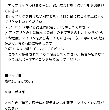
※アップリケをつける素材は、綿、麻など熱に強い生地をお選び
ください
(1)アップリケを付けたい服などをアイロン台に乗せその上にアッ
プリケをおいてください
(2)アイロンは中から高温に設定し、1分熱してください
(3)アップリケの上に綿などの薄手のあて布をのせ、上から5から
10秒程度、アイロンを押し当ててください。（この際のりの成分
が溶け、冷める際に接着します）
(4)冷めるまで触らずにおいてください
(5)きちんと接着されているか確認してください。接着が足りない
ようであれば再度アイロンを繰り返してください。
■サイズ■
横約3ｃｍｘ縦5cm
※ネコポス可
※代引きご希望の場合は宅配便または宅配便コンパクトをお選び
ください