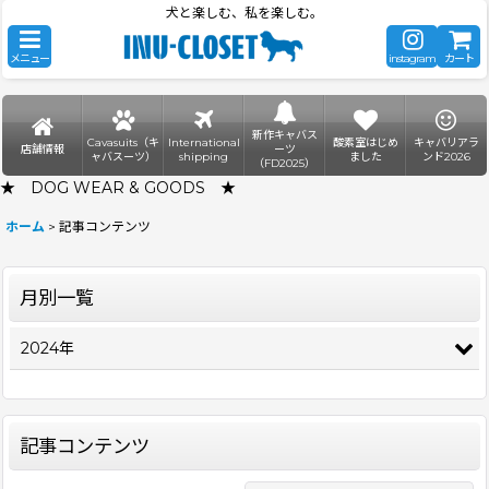
犬と楽しむ、私を楽しむ。
メニュー
instagram
カート
新作キャバス
Cavasuits（キ
International
酸素室はじめ
キャバリアラ
店舗情報
ーツ
ャバスーツ）
shipping
ました
ンド2026
（FD2025）
★ DOG WEAR & GOODS ★
ホーム
>
記事コンテンツ
月別一覧
2024年
記事コンテンツ