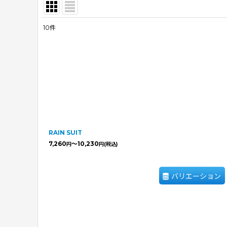
10
件
表示数
:
並び順
:
RAIN SUIT
7,260
～10,230
円
円
(税込)
バリエーション