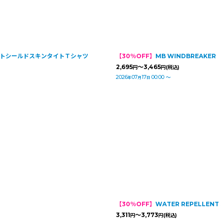
 インセクトシールドスキンタイトＴシャツ
【30％OFF】
MB WINDBREAKER
2,695
～3,465
円
円
(税込)
2026
07
17
00:00
～
年
月
日
【30％OFF】
WATER REPELLENT S
3,311
～3,773
円
円
(税込)