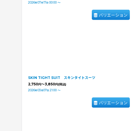
2026
07
17
00:00
～
年
月
日
バリエーション
SKIN TIGHT SUIT スキンタイトスーツ
2,750
～3,850
円
円
(税込)
2026
03
07
21:00
～
年
月
日
バリエーション