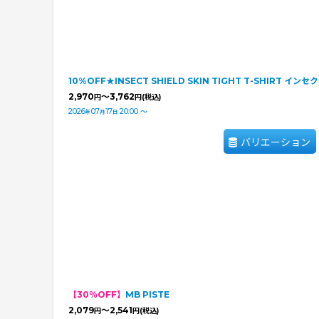
10%OFF★INSECT SHIELD SKIN TIGHT T-SHIRT
2,970
～3,762
円
円
(税込)
2026
07
17
20:00
～
年
月
日
バリエーション
【30％OFF】
MB PISTE
2,079
～2,541
円
円
(税込)