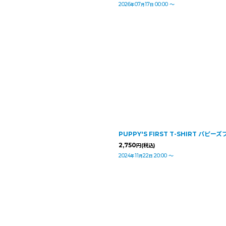
2026
07
17
00:00
～
年
月
日
PUPPY'S FIRST T-SHIRT パ
2,750
円
(税込)
2024
11
22
20:00
～
年
月
日