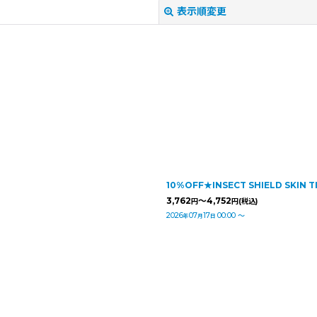
表示順変更
絞り込む
10%OFF★INSECT SHIELD SK
3,762
～4,752
円
円
(税込)
2026
07
17
00:00
～
年
月
日