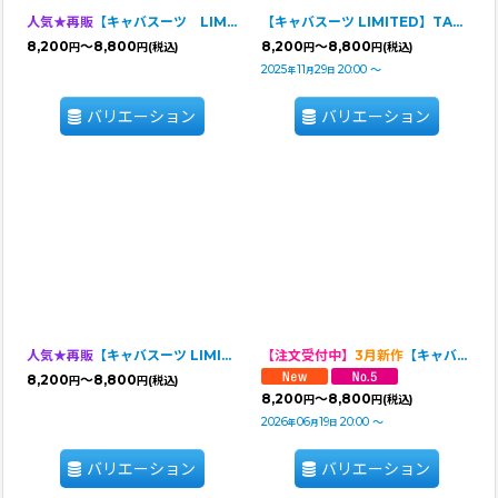
人気★再販
【キャバスーツ LIMITED】KUMA CLASSIC
【キャバスーツ LIMITED】TARTAN RED
8,200
～8,800
8,200
～8,800
円
円
(税込)
円
円
(税込)
2025
11
29
20:00
～
年
月
日
バリエーション
バリエーション
人気★再販
【キャバスーツ LIMITED】POPCORN
【注文受付中】
3月新作
【キャバスーツ LIMITED】Airy SMOCK：ギンガムブラウスNAVY
8,200
～8,800
円
円
(税込)
8,200
～8,800
円
円
(税込)
2026
06
19
20:00
～
年
月
日
バリエーション
バリエーション