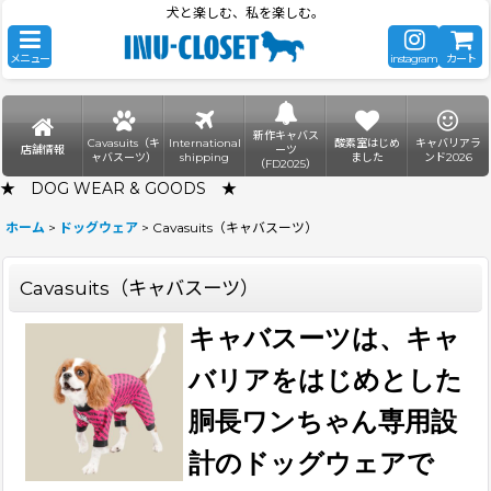
犬と楽しむ、私を楽しむ。
メニュー
instagram
カート
新作キャバス
Cavasuits（キ
International
酸素室はじめ
キャバリアラ
店舗情報
ーツ
ャバスーツ）
shipping
ました
ンド2026
（FD2025）
★ DOG WEAR & GOODS ★
ホーム
>
ドッグウェア
>
Cavasuits（キャバスーツ）
Cavasuits（キャバスーツ）
キャバスーツは、キャ
バリアをはじめとした
胴長ワンちゃん専用設
計のドッグウェアで