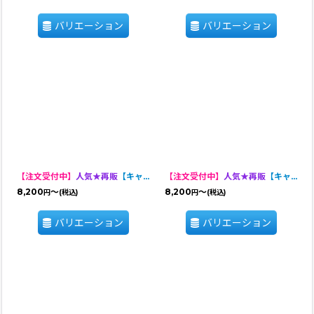
バリエーション
バリエーション
【注文受付中】
人気★再販
【キャバスーツ LIMITED】Elegant
【注文受付中】
人気★再販
【キャバスーツLIMITED 】NOSTALGIC BABY
8,200
～
8,200
～
円
(税込)
円
(税込)
バリエーション
バリエーション