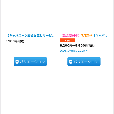
【キャバスーツ脚丈お直しサービス】（2脚）
【注文受付中】
7月新作
【キャバスーツ LIMITED】Airy SMOCK：Grey Camo
1,980
円
(税込)
8,200
～8,800
円
円
(税込)
2026
07
16
20:00
～
年
月
日
バリエーション
バリエーション