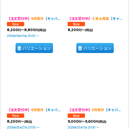
【注文受付中】
6月新作
【キャバスーツ LIMITED】Airy SMOCK：Bleu Toile
【注文受付中】
人気★再販
【キャバスーツ LIMITED】HOUSE OF FLOWER
8,200
～8,800
8,200
～
円
円
(税込)
円
(税込)
2026
06
10
20:00
～
年
月
日
バリエーション
バリエーション
【注文受付中】
6月新作
【キャバスーツ LIMITED】SUMMER GIFT
【注文受付中】
5月新作
【キャバスーツ LIMITED】DENIM RAGLAN
8,200
～
9,000
～9,600
円
(税込)
円
円
(税込)
2026
05
27
20:00
～
2026
05
11
20:00
～
年
月
日
年
月
日