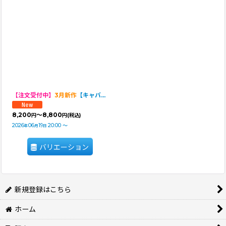
【注文受付中】
3月新作
【キャバスーツ LIMITED】Airy SMOCK：ギンガムブラウスPINK
8,200
～8,800
円
円
(税込)
2026
06
19
20:00
～
年
月
日
バリエーション
新規登録はこちら
ホーム