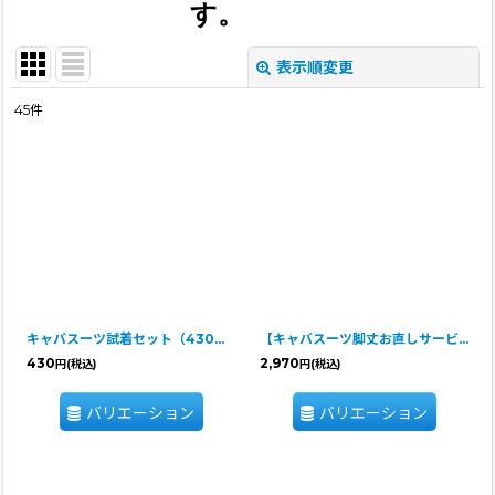
す。
表示順変更
閉じる
45
件
表示数
:
並び順
:
絞り込む
キャバスーツ試着セット（430円分ポイントバック付き）
【キャバスーツ脚丈お直しサービス】（4脚）
430
2,970
円
(税込)
円
(税込)
バリエーション
バリエーション