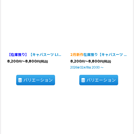
【在庫限り】
【キャバスーツ LIMITED】MANGA STREET（マンガストリート）
2月新作
在庫限り【キャバスーツ LIMITED】Airy SMOCK：ZEBRA・BROWN
8,200
～8,800
8,200
～8,800
円
円
(税込)
円
円
(税込)
2026
02
18
20:00
～
年
月
日
バリエーション
バリエーション