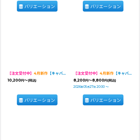
バリエーション
バリエーション
【注文受付中】
4月新作
【キャバスーツ FRILL】BITTER SWEET（ビタースイート）
【注文受付中】
4月新作
【キャバスーツ ワンピ】BITTER SWEET（ビタースイート）
10,200
～
8,200
～8,800
円
(税込)
円
円
(税込)
2026
05
27
20:00
～
年
月
日
バリエーション
バリエーション