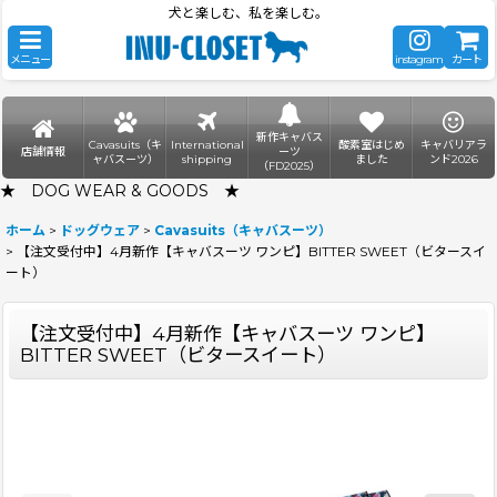
犬と楽しむ、私を楽しむ。
メニュー
instagram
カート
新作キャバス
Cavasuits（キ
International
酸素室はじめ
キャバリアラ
店舗情報
ーツ
ャバスーツ）
shipping
ました
ンド2026
（FD2025）
★ DOG WEAR & GOODS ★
ホーム
>
ドッグウェア
>
Cavasuits（キャバスーツ）
>
【注文受付中】4月新作【キャバスーツ ワンピ】BITTER SWEET（ビタースイ
ート）
【注文受付中】4月新作【キャバスーツ ワンピ】
BITTER SWEET（ビタースイート）