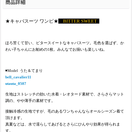
商品詳細
★キャバスーツ ワンピ★
BITTER SWEET
ほろ苦くて甘い、ビタースイートなキャバスーツ。毛色を選ばず、か
わい子ちゃんにお勧めの1枚。みんなでお揃いも楽しいね。
◾️Model うた＆てまり
bell_cavalier11
utauta_0507
生地はストレッチの効いた水着・レオタード素材で、さらさらマット
調の、やや薄手の素材です。
接触冷感の生地ですが、毛のあるワンちゃんならオールシーズン着て
頂けます。
真夏などは、水で濡らしてあげるとさらにひんやり効果が得られま
す。