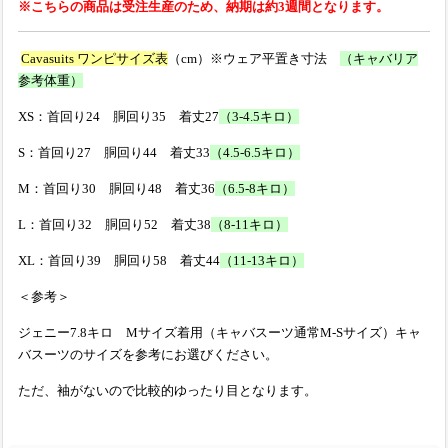
※こちらの商品は受注生産のため、納期は約3週間となります。
Cavasuits ワンピサイズ表
（cm）※ウェア平置き寸法
（キャバリア
参考体重）
XS：首回り24 胴回り35 着丈27
（3-4.5キロ）
S：首回り27 胴回り44 着丈33
（4.5-6.5キロ）
M：首回り30 胴回り48 着丈36
（6.5-8キロ）
L：首回り32 胴回り52 着丈38
（8-11キロ）
XL：首回り39 胴回り58 着丈44
（
11-13キロ）
＜参考＞
ジェニー7.8キロ Mサイズ着用（キャバスーツ通常M-Sサイズ）キャ
バスーツのサイズを参考にお選びください。
ただ、袖がないので比較的ゆったり目となります。