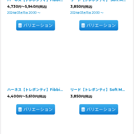
4,730
～5,940
3,850
円
円
(税込)
円
(税込)
2024
03
15
20:00
～
2024
03
15
20:00
～
年
月
日
年
月
日
バリエーション
バリエーション
ハーネス【トレポンティ】Fibbia Soft Mesh adjustable type
リード【トレポンティ】Soft Mesh Leash
4,400
～5,610
3,850
円
円
(税込)
円
(税込)
バリエーション
バリエーション