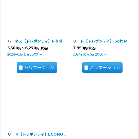
ハーネス【トレポンティ】Fibbia Soft Mesh adjustable type SOFT MESH CAMOUFLAGE
リード【トレポンティ】 Soft Mesh Leash CAMOUFLAGE
5,500
～6,270
3,850
円
円
(税込)
円
(税込)
2024
03
15
20:00
～
2024
03
15
20:00
～
年
月
日
年
月
日
バリエーション
バリエーション
リード【トレポンティ】ECONOMIC LEASH CAMOUFLAGE