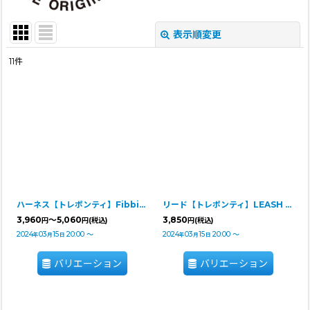
表示順変更
閉じる
11
件
表示数
:
並び順
:
絞り込む
ハーネス【トレポンティ】Fibbia‐adjustable type REFLECTIVE【PASTEL】
リード【トレポンティ】LEASH FOR Small Breeds【PASTEL】
3,960
～5,060
3,850
円
円
(税込)
円
(税込)
2024
03
15
20:00
～
2024
03
15
20:00
～
年
月
日
年
月
日
バリエーション
バリエーション