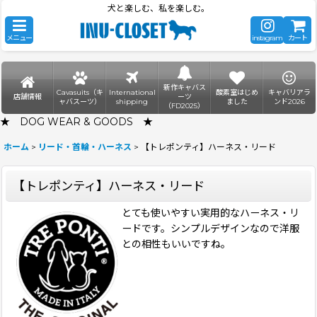
犬と楽しむ、私を楽しむ。
メニュー
instagram
カート
新作キャバス
Cavasuits（キ
International
酸素室はじめ
キャバリアラ
店舗情報
ーツ
ャバスーツ）
shipping
ました
ンド2026
（FD2025）
★ DOG WEAR & GOODS ★
ホーム
>
リード・首輪・ハーネス
>
【トレポンティ】ハーネス・リード
【トレポンティ】ハーネス・リード
とても使いやすい実用的なハーネス・リ
ードです。シンプルデザインなので洋服
との相性もいいですね。