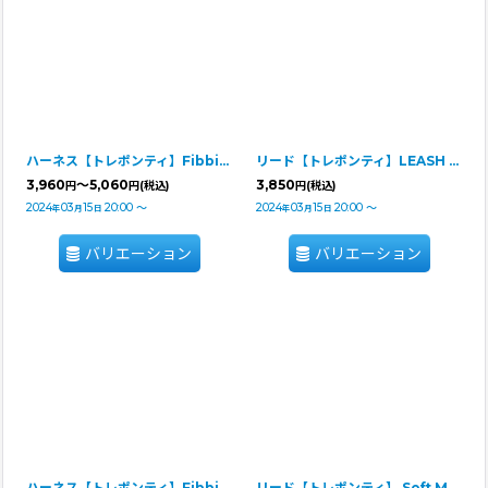
ハーネス【トレポンティ】Fibbia‐adjustable type REFLECTIVE
リード【トレポンティ】LEASH FOR Small Breeds
3,960
～5,060
3,850
円
円
(税込)
円
(税込)
2024
03
15
20:00
～
2024
03
15
20:00
～
年
月
日
年
月
日
バリエーション
バリエーション
ハーネス【トレポンティ】Fibbia Soft Mesh adjustable type【PASTEL】
リード【トレポンティ】 Soft Mesh Leash【PASTEL】