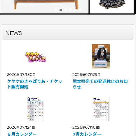
NEWS
2026
07
30
2026
07
29
年
月
日
年
月
日
ケケケのきゃばりあ・チケッ
熊本県宛ての発送休止のお知
ト販売開始
らせ
2026
07
24
2026
07
01
年
月
日
年
月
日
８月カレンダー
7月カレンダー