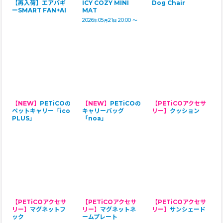
【再入荷】エアバギ
ICY COZY MINI
Dog Chair
ーSMART FAN+AI
MAT
2026
05
21
20:00
～
年
月
日
【NEW】
PETiCOの
【NEW】
PETiCOの
【PETiCOアクセサ
ペットキャリー「ico
キャリーバッグ
リー】
クッション
PLUS」
「noa」
【PETiCOアクセサ
【PETiCOアクセサ
【PETiCOアクセサ
リー】
マグネットフ
リー】
マグネットネ
リー】
サンシェード
ック
ームプレート