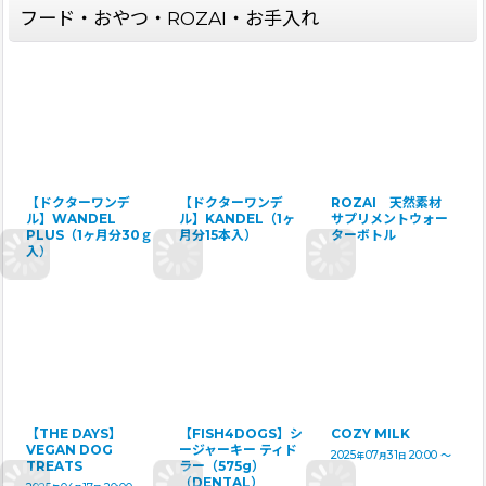
フード・おやつ・ROZAI・お手入れ
【ドクターワンデ
【ドクターワンデ
ROZAI 天然素材
ル】WANDEL
ル】KANDEL（1ヶ
サプリメントウォー
PLUS（1ヶ月分30ｇ
月分15本入）
ターボトル
入）
【THE DAYS】
【FISH4DOGS】シ
COZY MILK
VEGAN DOG
ージャーキー ティド
2025
07
31
20:00
～
年
月
日
TREATS
ラー（575g）
（DENTAL）