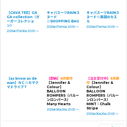
【CAVA TEE】GA
キャバスーツRAINス
キャバスーツRAINス
GA collection（ガ
ヌード
ヌード☆英国のカエ
ーガーコレクショ
☆SHOPPING BAG
ル
ン）
2026
07
04
20:00
～
2026
07
04
20:00
～
年
月
日
年
月
日
2026
07
06
20:00
～
年
月
日
【as know as de
【即納】
6月新作
【注文受付中】
6月新
wan】ＮＣ☆カマク
【Jennifer &
作
【Jennifer &
マドライブＴ
Colour】
Colour】
BALLOON
BALLOON
ROMPERS（バルー
ROMPERS（バルー
ンロンパース）
ンロンパース）
Many Hearts
MINT：Chalk
Stripe
2026
06
26
20:00
～
年
月
日
2026
06
26
20:00
～
年
月
日