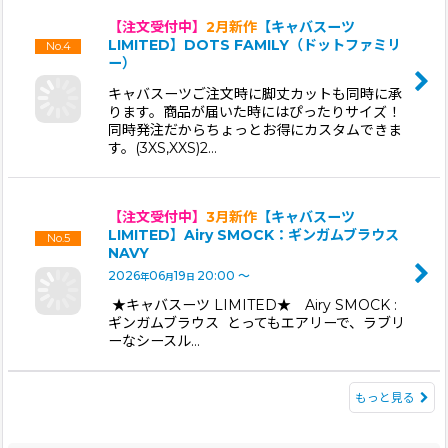
【注文受付中】
2月新作
【キャバスーツ
LIMITED】DOTS FAMILY（ドットファミリ
No.4
ー）
キャバスーツご注文時に脚丈カットも同時に承
ります。商品が届いた時にはぴったりサイズ！
同時発注だからちょっとお得にカスタムできま
す。(3XS,XXS)2…
【注文受付中】
3月新作
【キャバスーツ
No.5
LIMITED】Airy SMOCK：ギンガムブラウス
NAVY
2026
06
19
20:00
～
年
月
日
★キャバスーツ LIMITED★ Airy SMOCK :
ギンガムブラウス とってもエアリーで、ラブリ
ーなシースル…
もっと見る