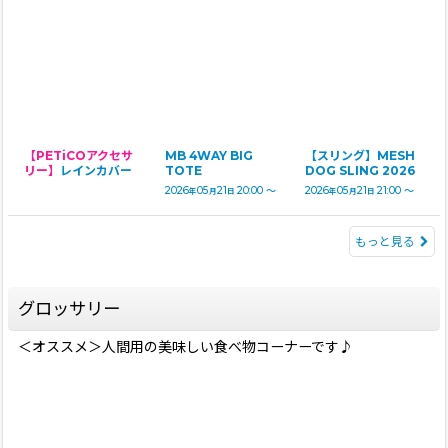
【PETiCOアクセサ
MB 4WAY BIG
【スリング】MESH
リー】
レインカバー
TOTE
DOG SLING 2026
2026
05
21
20:00
～
2026
05
21
21:00
～
年
月
日
年
月
日
もっと見る
グロッサリー
＜オススメ＞人間用の美味しい食べ物コーナーです♪