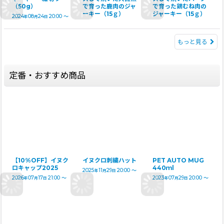
（50g）
で育った鹿肉のジャ
で育った鶏むね肉の
ーキー（15ｇ）
ジャーキー（15ｇ）
2024
08
24
20:00
～
年
月
日
もっと見る
定番・おすすめ商品
【10%OFF】イヌク
イヌクロ刺繍ハット
PET AUTO MUG
ロキャップ2025
440ｍl
2025
11
29
20:00
～
年
月
日
2026
07
17
21:00
～
2023
07
29
20:00
～
年
月
日
年
月
日