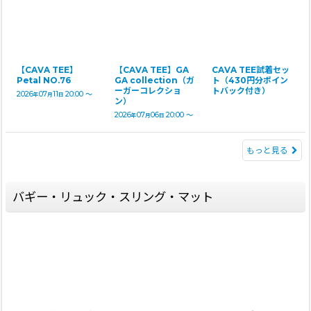
【CAVA TEE】
【CAVA TEE】GA
CAVA TEE試着セッ
Petal NO.76
GA collection（ガ
ト（430円分ポイン
ーガーコレクショ
トバック付き）
2026
07
11
20:00
～
年
月
日
ン）
2026
07
06
20:00
～
年
月
日
もっと見る
バギー・リュック・スリング・マット