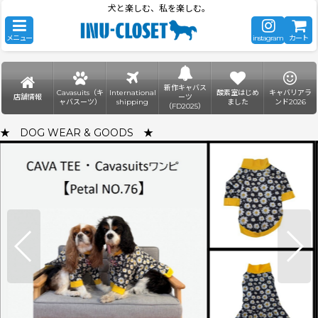
犬と楽しむ、私を楽しむ。
メニュー
instagram
カート
新作キャバス
Cavasuits（キ
International
酸素室はじめ
キャバリアラ
店舗情報
ーツ
ャバスーツ）
shipping
ました
ンド2026
（FD2025）
★ DOG WEAR & GOODS ★