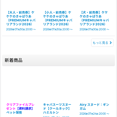
【大人・前売券】ケ
【小人・前売券】ケ
【犬・前売券】ケケ
ケケのきゃばりあ
ケケのきゃばりあ
ケのきゃばりあ
（PREMIUMキャバ
（PREMIUMキャバ
（PREMIUMキャバ
リアランド2026）
リアランド2026）
リアランド2026）
2026
07
30
20:00
～
2026
07
30
20:00
～
2026
07
30
20:00
～
年
月
日
年
月
日
年
月
日
もっと見る
新着商品
クリアファイルプレ
キャバスーツスヌー
Airy スヌード：ギン
ゼント
【資料請求】
ド【クールネック】
ガム
ペット保険
ハミルトン
2026
07
24
20:00
～
年
月
日