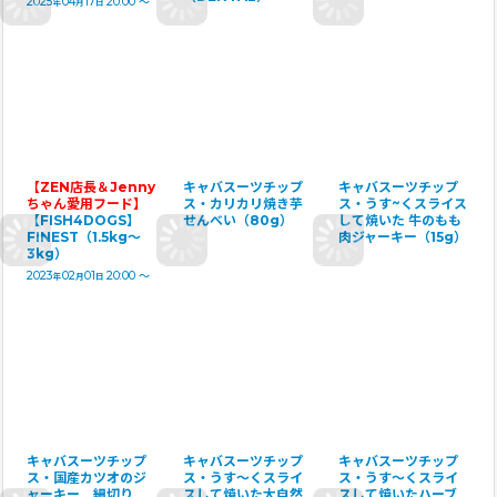
2025
04
17
20:00
～
年
月
日
【ZEN店長＆Jenny
キャバスーツチップ
キャバスーツチップ
ちゃん愛用フード】
ス・カリカリ焼き芋
ス・うす~くスライス
【FISH4DOGS】
せんべい（80g）
して焼いた 牛のもも
FINEST（1.5kg〜
肉ジャーキー（15g）
3kg）
2023
02
01
20:00
～
年
月
日
キャバスーツチップ
キャバスーツチップ
キャバスーツチップ
ス・国産カツオのジ
ス・うす〜くスライ
ス・うす〜くスライ
ャーキー 細切り
スして焼いた大自然
スして焼いたハーブ