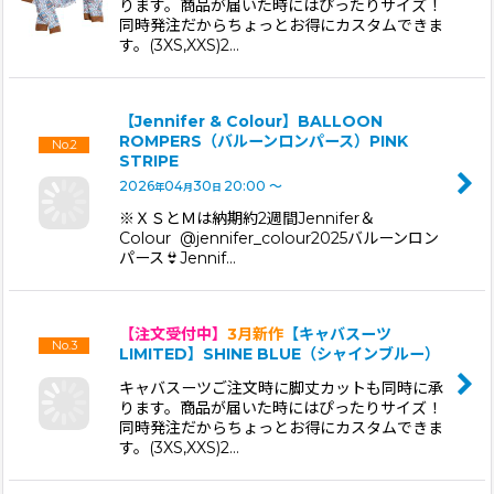
ります。商品が届いた時にはぴったりサイズ！
同時発注だからちょっとお得にカスタムできま
す。(3XS,XXS)2…
【Jennifer & Colour】BALLOON
No.2
ROMPERS（バルーンロンパース）PINK
STRIPE
2026
04
30
20:00
～
年
月
日
※ＸＳとＭは納期約2週間Jennifer＆
Colour @jennifer_colour2025バルーンロン
パース👙Jennif…
【注文受付中】
3月新作
【キャバスーツ
No.3
LIMITED】SHINE BLUE（シャインブルー）
キャバスーツご注文時に脚丈カットも同時に承
ります。商品が届いた時にはぴったりサイズ！
同時発注だからちょっとお得にカスタムできま
す。(3XS,XXS)2…