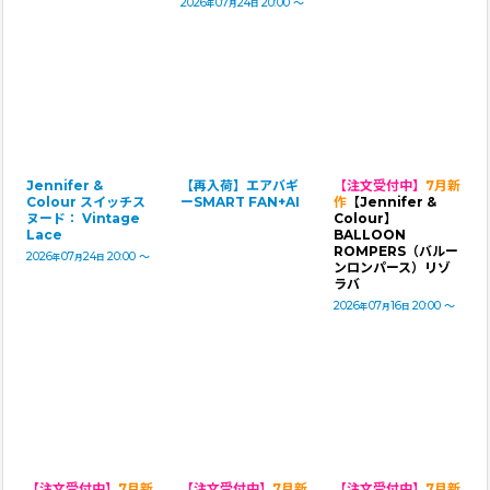
2026
07
24
20:00
～
年
月
日
Jennifer &
【再入荷】エアバギ
【注文受付中】
7月新
Colour スイッチス
ーSMART FAN+AI
作
【Jennifer &
ヌード： Vintage
Colour】
Lace
BALLOON
ROMPERS（バルー
2026
07
24
20:00
～
年
月
日
ンロンパース）リゾ
ラバ
2026
07
16
20:00
～
年
月
日
【注文受付中】
7月新
【注文受付中】
7月新
【注文受付中】
7月新