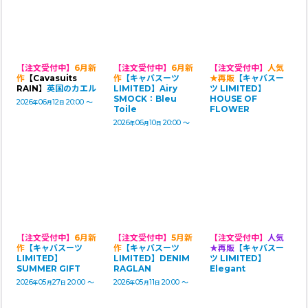
【注文受付中】
6月新
【注文受付中】
6月新
【注文受付中】
人気
作
【Cavasuits
作
【キャバスーツ
★再販
【キャバスー
RAIN】
英国のカエル
LIMITED】Airy
ツ LIMITED】
SMOCK：Bleu
HOUSE OF
2026
06
12
20:00
～
年
月
日
Toile
FLOWER
2026
06
10
20:00
～
年
月
日
【注文受付中】
6月新
【注文受付中】
5月新
【注文受付中】
人気
作
【キャバスーツ
作
【キャバスーツ
★再販
【キャバスー
LIMITED】
LIMITED】DENIM
ツ LIMITED】
SUMMER GIFT
RAGLAN
Elegant
2026
05
27
20:00
～
2026
05
11
20:00
～
年
月
日
年
月
日