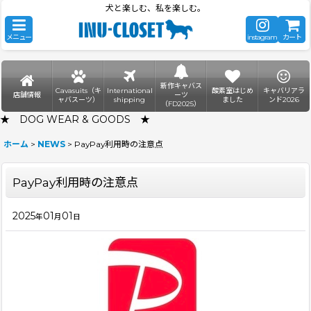
犬と楽しむ、私を楽しむ。
メニュー
instagram
カート
新作キャバス
Cavasuits（キ
International
酸素室はじめ
キャバリアラ
店舗情報
ーツ
ャバスーツ）
shipping
ました
ンド2026
（FD2025）
★ DOG WEAR & GOODS ★
ホーム
>
NEWS
>
PayPay利用時の注意点
PayPay利用時の注意点
2025
01
01
年
月
日