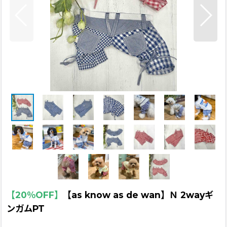
【20％OFF】
【as know as de wan】Ｎ 2wayギ
ンガムPT