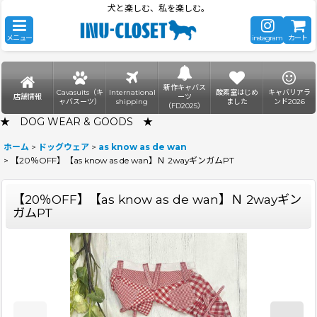
犬と楽しむ、私を楽しむ。
メニュー
instagram
カート
新作キャバス
Cavasuits（キ
International
酸素室はじめ
キャバリアラ
店舗情報
ーツ
ャバスーツ）
shipping
ました
ンド2026
（FD2025）
★ DOG WEAR & GOODS ★
ホーム
>
ドッグウェア
>
as know as de wan
>
【20％OFF】【as know as de wan】Ｎ 2wayギンガムPT
【20％OFF】【as know as de wan】Ｎ 2wayギン
ガムPT