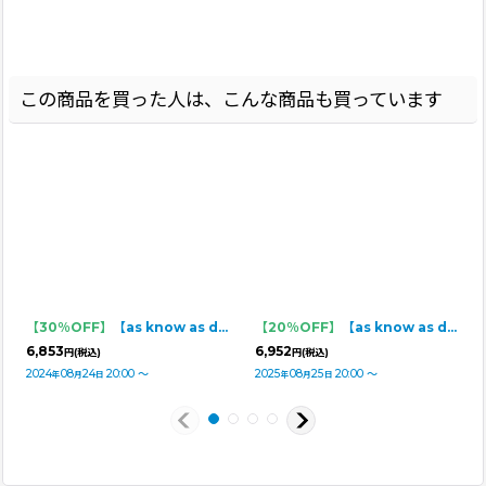
この商品を買った人は、こんな商品も買っています
【30％OFF】
【as know as de wan】 ＮルーズリードットＰＴ
【20％OFF】
【as know as de wan】Ｎデリシャス☆PO
6,853
6,952
円
(税込)
円
(税込)
2024
08
24
20:00
～
2025
08
25
20:00
～
年
月
日
年
月
日