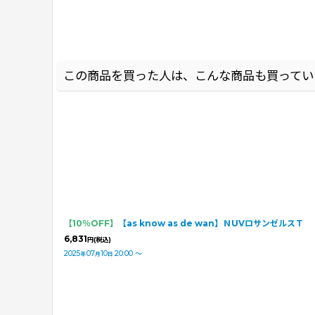
この商品を買った人は、こんな商品も買ってい
【10％OFF】
【as know as de wan】ＮUVロサンゼルスＴ
6,831
円
(税込)
2025
07
10
20:00
～
年
月
日