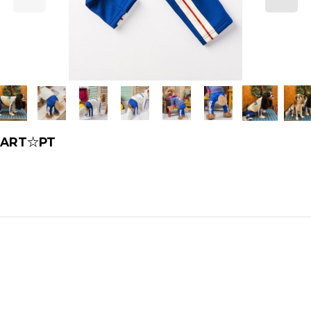
START☆PT