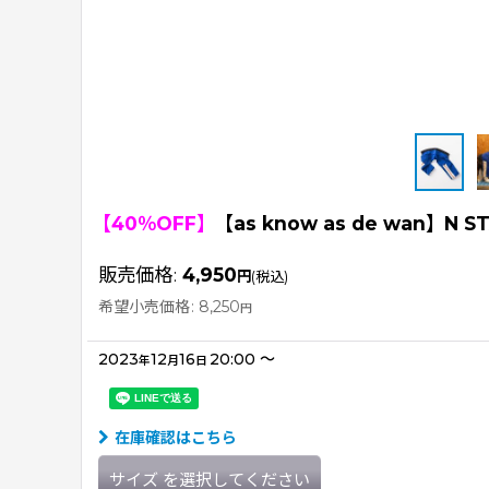
【40％OFF】
【as know as de wan】N 
販売価格
:
4,950
円
(税込)
希望小売価格
:
8,250
円
2023
12
16
20:00
～
年
月
日
在庫確認はこちら
サイズ
を選択してください