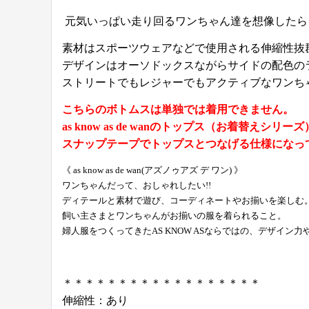
元気いっぱい走り回るワンちゃん達を想像したら
素材はスポーツウェアなどで使用される伸縮性抜
デザインはオーソドックスながらサイドの配色の
ストリートでもレジャーでもアクティブなワンち
こちらのボトムスは単独では着用できません。
as know as de wanのトップス（お着替え
スナップテープでトップスとつなげる仕様になっ
《 as know as de wan(アズノゥアズ デ ワン) 》
ワンちゃんだって、おしゃれしたい!!
ディテールと素材で遊び、コーディネートやお揃いを楽しむ
飼い主さまとワンちゃんがお揃いの服を着られること。
婦人服をつくってきたAS KNOW ASならではの、デザイン
＊＊＊＊＊＊＊＊＊＊＊＊＊＊＊＊＊＊
伸縮性：あり