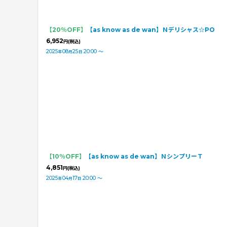
【20％OFF】
【as know as de wan】Ｎデリシャス☆PO
6,952
円
(税込)
2025
08
25
20:00
～
年
月
日
【10％OFF】
【as know as de wan】ＮシンプリーＴ
4,851
円
(税込)
2025
04
17
20:00
～
年
月
日