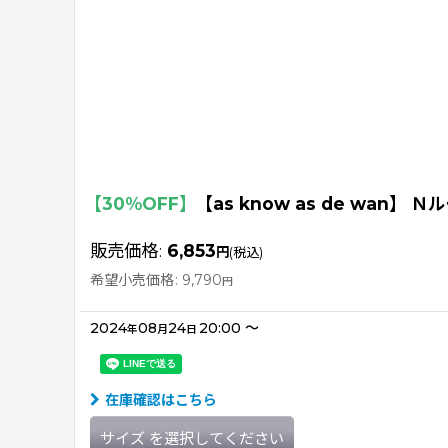
【30％OFF】
【as know as de wan】
販売価格
:
6,853
円
(税込)
希望小売価格
:
9,790
円
2024
08
24
20:00
～
年
月
日
在庫確認はこちら
サイズ
を選択してください