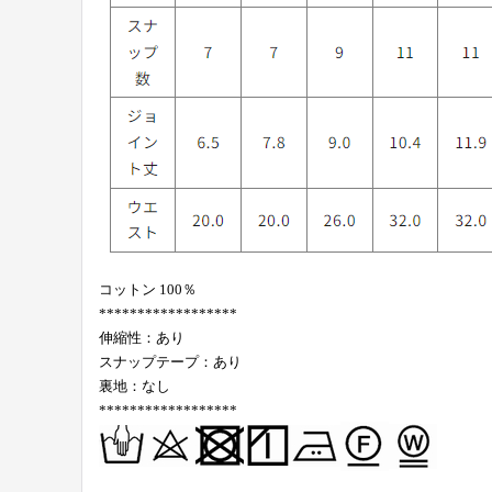
コットン 100％
******************
伸縮性：あり
スナップテープ：あり
裏地：なし
******************