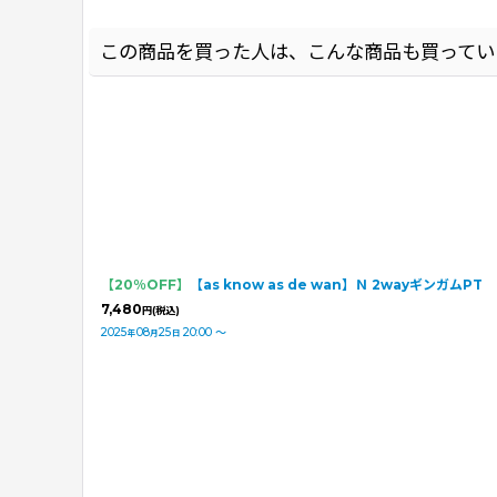
この商品を買った人は、こんな商品も買ってい
【20％OFF】
【as know as de wan】Ｎ 2wayギンガムPT
7,480
円
(税込)
2025
08
25
20:00
～
年
月
日