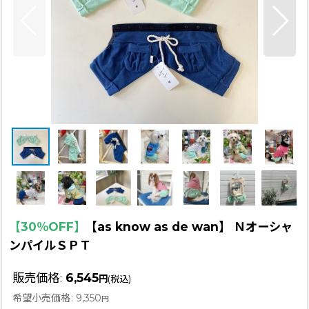
【30％OFF】
【as know as de wan】 Ｎオーシャ
ンパイルＳＰＴ
販売価格
:
6,545
円
(税込)
希望小売価格
:
9,350
円