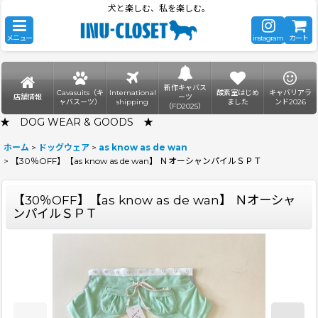
犬と楽しむ、私を楽しむ。
メニュー
instagram
カート
新作キャバス
Cavasuits（キ
International
酸素室はじめ
キャバリアラ
店舗情報
ーツ
ャバスーツ）
shipping
ました
ンド2026
（FD2025）
★ DOG WEAR & GOODS ★
ホーム
>
ドッグウェア
>
as know as de wan
>
【30％OFF】【as know as de wan】 ＮオーシャンパイルＳＰＴ
【30％OFF】【as know as de wan】 Ｎオーシャ
ンパイルＳＰＴ