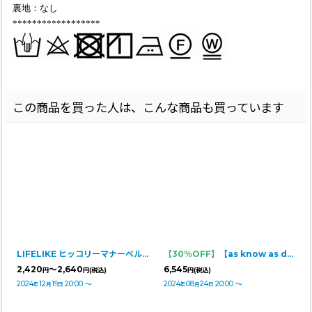
裏地：なし
******************
この商品を買った人は、こんな商品も買っています
LIFELIKE ヒッコリーマナーベルト
【30％OFF】
【as know as de wan】Ｎ☆ＧＯＯＤＶＩＢＥＳＴ
2,420
～2,640
6,545
円
円
(税込)
円
(税込)
2024
12
19
20:00
～
2024
08
24
20:00
～
年
月
日
年
月
日