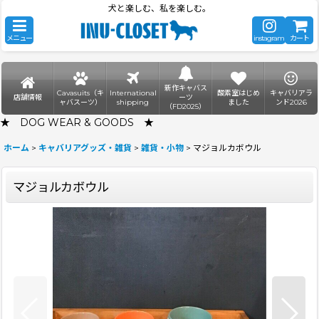
犬と楽しむ、私を楽しむ。
メニュー
instagram
カート
新作キャバス
Cavasuits（キ
International
酸素室はじめ
キャバリアラ
店舗情報
ーツ
ャバスーツ）
shipping
ました
ンド2026
（FD2025）
★ DOG WEAR & GOODS ★
ホーム
>
キャバリアグッズ・雑貨
>
雑貨・小物
>
マジョルカボウル
マジョルカボウル