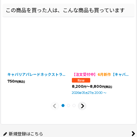
この商品を買った人は、こんな商品も買っています
キャバリアパレードネックストラップ
【注文受付中】
6月新作
【キャバスーツ ワンピ】SUMMER GIFT
750
円
(税込)
8,200
～8,800
円
円
(税込)
2026
05
27
20:00
～
年
月
日
新規登録はこちら