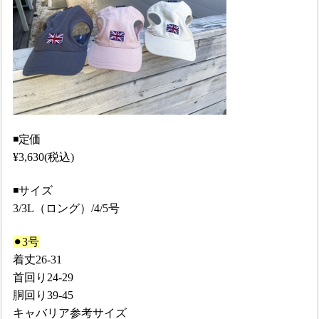
◾️定価
¥3,630(税込)
◾️サイズ
3/3L（ロング）/4/5号
⚫︎3号
着丈
26-31
首回り
24-29
胴回り
39-45
キャバリア参考サイズ