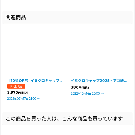
関連商品
【10%OFF】イヌクロキャップ2025
イヌクロキャップ2025・アゴ紐延長キット
380
円
(税込)
2,970
円
(税込)
2022
10
14
20:00
～
年
月
日
2026
07
17
21:00
～
年
月
日
この商品を買った人は、こんな商品も買っています