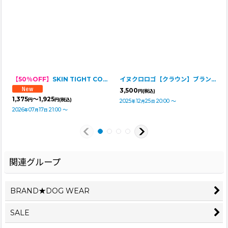
【50％OFF】
SKIN TIGHT COOL T-SHIRT スキンタイトクールＴシャツ
イヌクロロゴ【クラウン】ブランケット
3,500
円
(税込)
1,375
～1,925
円
円
(税込)
2025
12
25
20:00
～
年
月
日
2026
07
17
21:00
～
年
月
日
関連グループ
BRAND★DOG WEAR
SALE