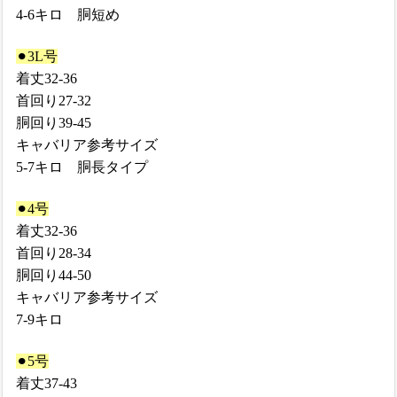
4-6キロ 胴短め
⚫︎3L号
着丈
32-36
首回り
27-32
胴回り
39-45
キャバリア参考サイズ
5-7キロ 胴長タイプ
⚫︎4号
着丈
32-36
首回り
28-34
胴回り
44-50
キャバリア参考サイズ
7-9キロ
⚫︎5号
着丈
37-43