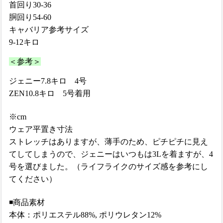
首回り
30-36
胴回り
54-60
キャバリア参考サイズ
9-12キロ
＜参考＞
ジェニー7.8キロ
4号
ZEN10.8キロ
5号
着用
※cm
ウェア平置き寸法
ストレッチはありますが、薄手のため、ピチピチに見え
てしてしまうので、ジェニーはいつもは3Lを着ますが、4
号を選びました。（ライフライクのサイズ感を参考にし
てください）
◾️商品素材
本体：ポリエステル88%, ポリウレタン12%