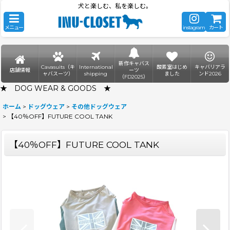
犬と楽しむ、私を楽しむ。
メニュー
instagram
カート
新作キャバス
Cavasuits（キ
International
酸素室はじめ
キャバリアラ
店舗情報
ーツ
ャバスーツ）
shipping
ました
ンド2026
（FD2025）
★ DOG WEAR & GOODS ★
ホーム
>
ドッグウェア
>
その他ドッグウェア
>
【40％OFF】FUTURE COOL TANK
【40％OFF】FUTURE COOL TANK