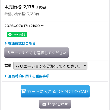
販売価格
:
2,178
円
(税込)
希望小売価格
:
3,630
円
2026
07
17
21:00
～
年
月
日
在庫確認はこちら
カラー
/
サイズ
を選択してください
数量
:
返品特約に関する重要事項
カートに入れる【ADD TO CART】
お問い合わせ