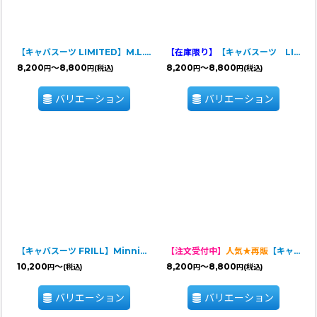
【キャバスーツ LIMITED】M.L.B.（MY LOVELY BUDDY）
【在庫限り】
【キャバスーツ LIMITED】UK VINTAGE
8,200
～8,800
8,200
～8,800
円
円
(税込)
円
円
(税込)
バリエーション
バリエーション
【キャバスーツ FRILL】Minnie 60s
【注文受付中】
人気★再販
【キャバスーツ LIMITED】Majestic Rose Garden（マジェスティックローズガーデン）
10,200
～
8,200
～8,800
円
(税込)
円
円
(税込)
バリエーション
バリエーション