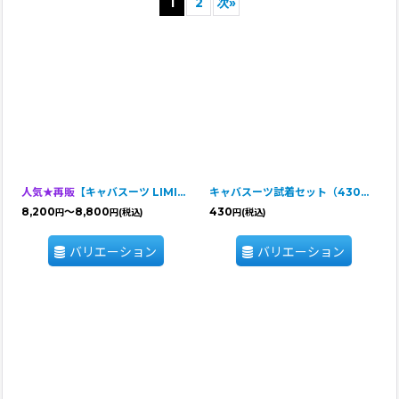
1
2
次
»
並び順
:
絞り込む
人気★再販
【キャバスーツ LIMITED】POPCORN
キャバスーツ試着セット（430円分ポイントバック付き）
8,200
～8,800
430
円
円
(税込)
円
(税込)
バリエーション
バリエーション