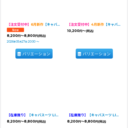
【注文受付中】
6月新作
【キャバスーツ ワンピ】SUMMER GIFT
【注文受付中】
4月新作
【キャバスーツ FRILL】BITTER SWEET（ビタースイート）
10,200
～
円
(税込)
8,200
～8,800
円
円
(税込)
2026
05
27
20:00
～
年
月
日
バリエーション
バリエーション
【在庫限り】
【キャバスーツ LIMITED】MANGA STREET（マンガストリート）
【在庫限り】
【キャバスーツ LIMITED】PAW PAW SUMMIT（パウパウサミット）
8,200
～8,800
8,200
～8,800
円
円
(税込)
円
円
(税込)