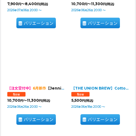
7,900
～8,400
10,700
～11,300
円
円
(税込)
円
円
(税込)
2026
07
06
20:00
～
2026
06
26
20:00
～
年
月
日
年
月
日
バリエーション
バリエーション
【注文受付中】
6月新作
【Jennifer & Colour】BALLOON ROMPERS（バルーンロンパース）MINT：Chalk Stripe
【THE UNION BREW】Cotton Tank
10,700
～11,300
5,500
円
円
(税込)
円
(税込)
2026
06
26
20:00
～
2026
06
18
20:00
～
年
月
日
年
月
日
バリエーション
バリエーション