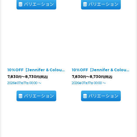
バリエーション
バリエーション
10%OFF【Jennifer & Colour】PUFFスカート ホワイト
10%OFF【Jennifer & Colour】PUFFスカート ブラック
7,830
～8,730
7,830
～8,730
円
円
(税込)
円
円
(税込)
2026
07
17
00:00
～
2026
07
17
00:00
～
年
月
日
年
月
日
バリエーション
バリエーション