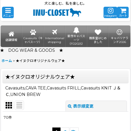
犬と楽しむ、私を楽しむ。
メニュー
instagram
カート
新作キャバス
Cavasuits（キ
International
酸素室はじめ
キャバリアラ
店舗情報
ーツ
ャバスーツ）
shipping
ました
ンド2026
（FD2025）
★ DOG WEAR & GOODS ★
ホーム
>
★イヌクロオリジナルウェア★
★イヌクロオリジナルウェア★
Cavasuits,CAVA TEE,Cavasuits FRILL,Cavasuits KNIT Ｊ＆
Ｃ,UNION BREW
表示順変更
閉じる
70
件
表示数
: