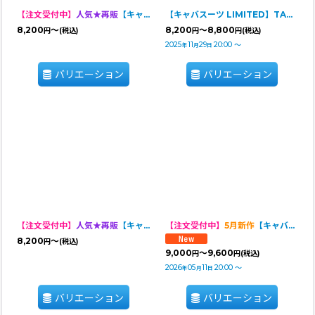
【注文受付中】
人気★再販
【キャバスーツ LIMITED】HONEY BEE
【キャバスーツ LIMITED】TARTAN RED
8,200
～
8,200
～8,800
円
(税込)
円
円
(税込)
2025
11
29
20:00
～
年
月
日
バリエーション
バリエーション
【注文受付中】
人気★再販
【キャバスーツLIMITED 】NOSTALGIC BABY
【注文受付中】
5月新作
【キャバスーツ LIMITED】DENIM RAGLAN
8,200
～
円
(税込)
9,000
～9,600
円
円
(税込)
2026
05
11
20:00
～
年
月
日
バリエーション
バリエーション