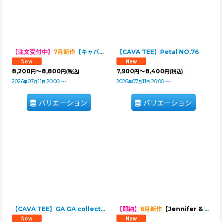
【注文受付中】
7月新作
【キャバスーツ ワンピ】Petal NO.76
【CAVA TEE】Petal NO.76
8,200
～8,800
7,900
～8,400
円
円
(税込)
円
円
(税込)
2026
07
11
20:00
～
2026
07
11
20:00
～
年
月
日
年
月
日
バリエーション
バリエーション
【CAVA TEE】GA GA collection（ガーガーコレクション）
【即納】
6月新作
【Jennifer & Colour】BALLOON ROMPERS（バルーンロンパース）Many Hearts