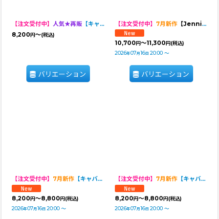
【注文受付中】
人気★再販
【キャバスーツ LIMITED】Elegant
【注文受付中】
7月新作
【Jennifer & Colour】BALLOON ROMPERS（バルーンロンパース）リゾラバ
8,200
～
円
(税込)
10,700
～11,300
円
円
(税込)
2026
07
16
20:00
～
年
月
日
バリエーション
バリエーション
【注文受付中】
7月新作
【キャバスーツ LIMITED】Airy SMOCK：Grey Camo
【注文受付中】
7月新作
【キャバスーツ LIMITED】Airy SMOCK：Camouflage
8,200
～8,800
8,200
～8,800
円
円
(税込)
円
円
(税込)
2026
07
16
20:00
～
2026
07
16
20:00
～
年
月
日
年
月
日