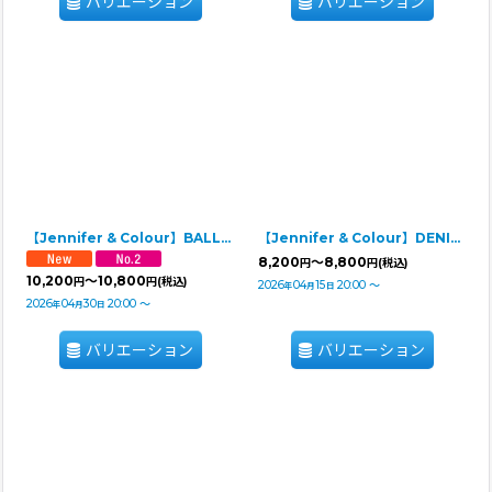
バリエーション
バリエーション
【Jennifer & Colour】BALLOON ROMPERS（バルーンロンパース）PINK STRIPE
【Jennifer & Colour】DENIM DRESS（デニムドレス）
8,200
～8,800
円
円
(税込)
10,200
～10,800
円
円
(税込)
2026
04
15
20:00
～
年
月
日
2026
04
30
20:00
～
年
月
日
バリエーション
バリエーション