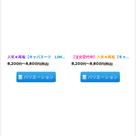
人気★再販
【キャバスーツ LIMITED】KUMA CLASSIC
【注文受付中】
人気★再販
【キャバスーツ LIMITED】Pefume Rich Rose（パフュームリッチローズ）
8,200
～8,800
8,200
～8,800
円
円
(税込)
円
円
(税込)
バリエーション
バリエーション