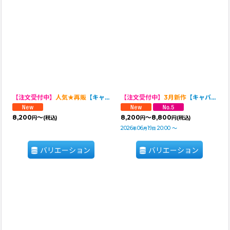
【注文受付中】
人気★再販
【キャバスーツ LIMITED】HOUSE OF FLOWER
【注文受付中】
3月新作
【キャバスーツ LIMITED】Airy SMOCK：ギンガムブラウスNAVY
8,200
～
8,200
～8,800
円
(税込)
円
円
(税込)
2026
06
19
20:00
～
年
月
日
バリエーション
バリエーション