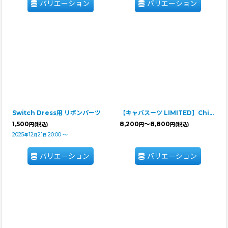
バリエーション
バリエーション
Switch Dress用 リボンパーツ
【キャバスーツ LIMITED】Chidori
1,500
8,200
～8,800
円
(税込)
円
円
(税込)
2025
12
21
20:00
～
年
月
日
バリエーション
バリエーション