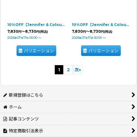
10%OFF【Jennifer & Colour】PUFFスカート レッド
10%OFF【Jennifer & Colour】PUFFスカート モカ
7,830
～8,730
7,830
～8,730
円
円
(税込)
円
円
(税込)
2026
07
17
00:00
～
2026
07
17
00:00
～
年
月
日
年
月
日
バリエーション
バリエーション
1
2
次
»
新規登録はこちら
ホーム
記事コンテンツ
特定商取引法表示