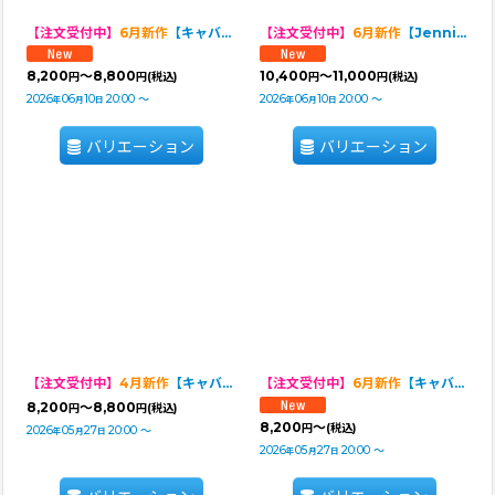
【注文受付中】
6月新作
【キャバスーツ LIMITED】Airy SMOCK：Bleu Toile
【注文受付中】
6月新作
【Jennifer & Colour】Switch Dress
8,200
～8,800
10,400
～11,000
円
円
(税込)
円
円
(税込)
2026
06
10
20:00
～
2026
06
10
20:00
～
年
月
日
年
月
日
バリエーション
バリエーション
【注文受付中】
4月新作
【キャバスーツ ワンピ】BITTER SWEET（ビタースイート）
【注文受付中】
6月新作
【キャバスーツ LIMITED】SUMMER GIFT
8,200
～8,800
円
円
(税込)
8,200
～
円
(税込)
2026
05
27
20:00
～
年
月
日
2026
05
27
20:00
～
年
月
日