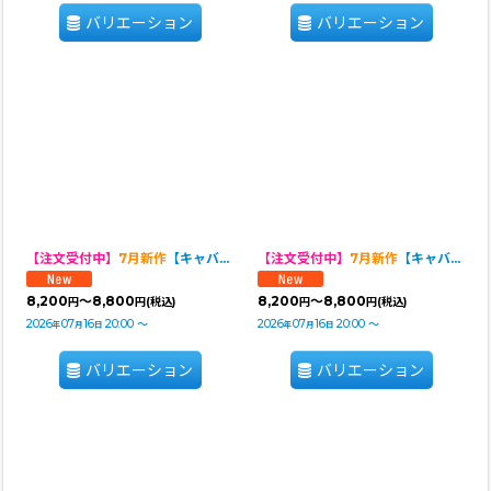
バリエーション
バリエーション
【注文受付中】
7月新作
【キャバスーツ LIMITED】Airy SMOCK：Purple Paisley
【注文受付中】
7月新作
【キャバスーツ LIMITED】Airy SMOCK：Green Paisley
8,200
～8,800
8,200
～8,800
円
円
(税込)
円
円
(税込)
2026
07
16
20:00
～
2026
07
16
20:00
～
年
月
日
年
月
日
バリエーション
バリエーション