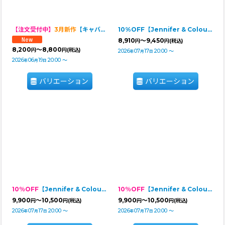
【注文受付中】
3月新作
【キャバスーツ LIMITED】Airy SMOCK：ギンガムブラウスPINK
10%OFF【Jennifer & Colour】Switch Dress：J'sカメリヤ
8,910
～9,450
円
円
(税込)
8,200
～8,800
円
円
(税込)
2026
07
17
20:00
～
年
月
日
2026
06
19
20:00
～
年
月
日
バリエーション
バリエーション
10％OFF
【Jennifer & Colour】Switch Dress：PINK TWEED
10％OFF
【Jennifer & Colour】Switch Dress：BLACK TWEED
9,900
～10,500
9,900
～10,500
円
円
(税込)
円
円
(税込)
2026
07
17
20:00
～
2026
07
17
20:00
～
年
月
日
年
月
日