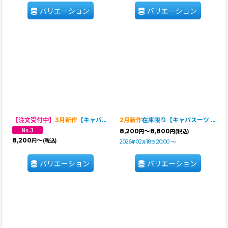
バリエーション
バリエーション
【注文受付中】
3月新作
【キャバスーツ LIMITED】SHINE BLUE（シャインブルー）
2月新作
在庫限り【キャバスーツ LIMITED】Airy SMOCK：ZEBRA・BROWN
8,200
～8,800
円
円
(税込)
8,200
～
円
(税込)
2026
02
18
20:00
～
年
月
日
バリエーション
バリエーション