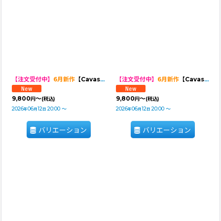
【注文受付中】
6月新作
【Cavasuits RAIN】
【注文受付中】
英国のカエル
6月新作
【Cavasuits RAIN】
9,800
～
9,800
～
円
(税込)
円
(税込)
2026
06
12
20:00
～
2026
06
12
20:00
～
年
月
日
年
月
日
バリエーション
バリエーション