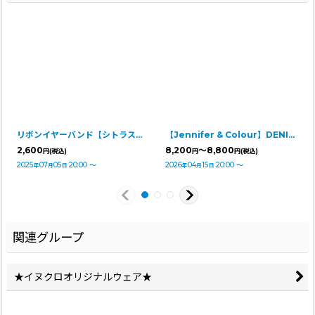
リボンイヤーバンド【シトラス・Ｍサイズ】
【Jennifer & Colour】DENIM DRESS（デニムドレス）
2,600
8,200
～8,800
円
(税込)
円
円
(税込)
2025
07
05
20:00
～
2026
04
15
20:00
～
年
月
日
年
月
日
関連グループ
★イヌクロオリジナルウェア★