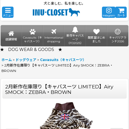
犬と楽しむ、私を楽しむ。
メニュー
instagram
カート
新作キャバス
Cavasuits（キ
International
酸素室はじめ
キャバリアラ
店舗情報
ーツ
ャバスーツ）
shipping
ました
ンド2026
（FD2025）
★ DOG WEAR & GOODS ★
ホーム
>
ドッグウェア
>
Cavasuits（キャバスーツ）
>
2月新作在庫限り【キャバスーツ LIMITED】Airy SMOCK：ZEBRA・
BROWN
2月新作在庫限り【キャバスーツ LIMITED】Airy
SMOCK：ZEBRA・BROWN