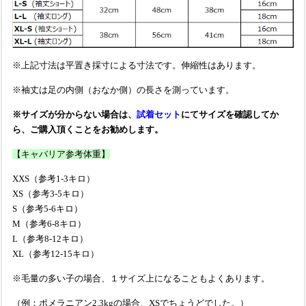
※上記寸法は平置き採寸による寸法です。伸縮性はあります。
※袖丈は足の内側（おなか側）の長さを測っています。
※サイズが分からない場合は、
試着セット
にてサイズを確認してか
ら、ご購入頂くことをお勧めします。
【キャバリア参考体重】
XXS（参考1-3キロ）
XS（参考3-5キロ）
S（参考5-6キロ）
M（参考6-8キロ）
L（参考8-12キロ）
XL（参考12-15キロ）
※毛量の多い子の場合、１サイズ上になることもよくあります。
（例：ポメラニアン2.3kgの場合、XSでちょうどでした。）