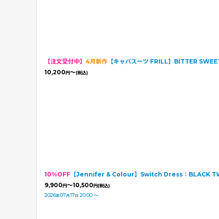
【注文受付中】
4月新作
【キャバスーツ FRILL】BITTER SW
10,200
～
円
(税込)
10％OFF
【Jennifer & Colour】Switch Dress：BLACK 
9,900
～10,500
円
円
(税込)
2026
07
17
20:00
～
年
月
日