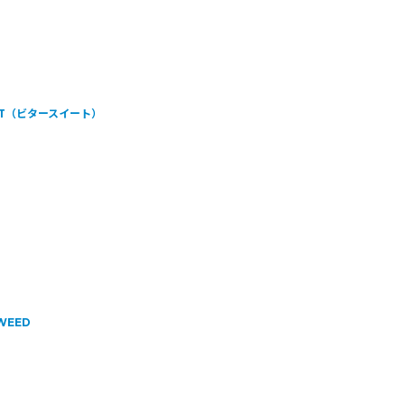
EET（ビタースイート）
TWEED