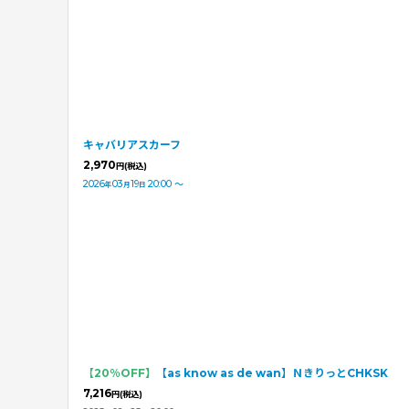
キャバリアスカーフ
2,970
円
(税込)
2026
03
19
20:00
～
年
月
日
【20％OFF】
【as know as de wan】ＮきりっとCHKSK
7,216
円
(税込)