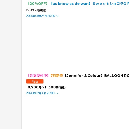
【20％OFF】
【as know as de wan】ＳｗｅｅｔショコラＯ
6,072
円
(税込)
2025
08
25
20:00
～
年
月
日
【注文受付中】
7月新作
【Jennifer & Colour】BALLO
10,700
～11,300
円
円
(税込)
2026
07
16
20:00
～
年
月
日