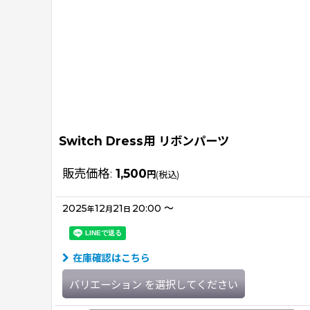
Switch Dress用 リボンパーツ
販売価格
:
1,500
円
(税込)
2025
12
21
20:00
～
年
月
日
在庫確認はこちら
バリエーション
を選択してください