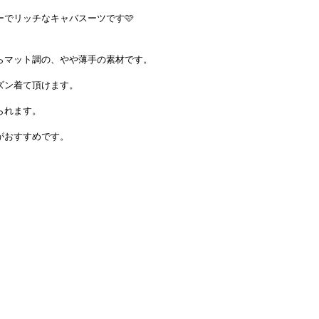
ーでリッチなキャバスーツです
🩷
らマット調の、やや薄手の素材です。
ズン着て頂けます。
られます。
がおすすめです。