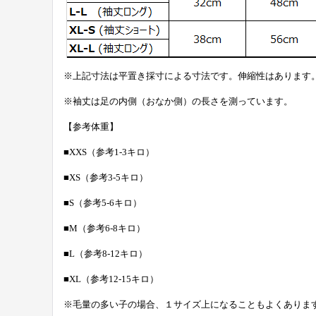
※上記寸法は平置き採寸による寸法です。伸縮性はあります
※袖丈は足の内側（おなか側）の長さを測っています。
【参考体重】
■XXS（参考1-3キロ）
■XS（参考3-5キロ）
■S（参考5-6キロ）
■M（参考6-8キロ）
■L（参考8-12キロ）
■XL（参考12-15キロ）
※毛量の多い子の場合、１サイズ上になることもよくありま