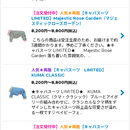
【注文受付中】
人気★再販
【キャバスーツ
LIMITED】Majestic Rose Garden（マジェ
スティックローズガーデン）
8,200
～8,800
円
円
(税込)
こちらの商品は受注生産のため、お届けまで約
3週間かかります。予めご了承ください。★キ
ャバスーツ LIMITED★ Majestic Rose
Garden 落ち着いた雰囲気の、…
人気★再販
【キャバスーツ LIMITED】
KUMA CLASSIC
8,200
～8,800
円
円
(税込)
★キャバスーツ LIMITED★ KUMA
CLASSIC（クマ・クラシック）ブルーとアイボ
リーの組み合わせに、クラシカルなクマ柄をデ
ザインしたキャバスーツ🧸上品な可愛さが溢れ
る一枚です🎈ベイビーフェ…
【注文受付中】
人気★再販
【キャバスーツ