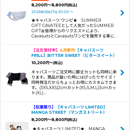
8,200
～8,800
円
円
(税込)
2026
05
27
20:00
～
年
月
日
★キャバスーツ ワンピ★ SUMMER
GIFT CAVATEEとして人気だったSUMMER
GIFT🎀皆様からのリクエストにより、
CavasuitsとCavasuitsワンピを販売する事に…
【注文受付中】
4月新作
【キャバスーツ
FRILL】BITTER SWEET（ビタースイート）
10,200
～
円
(税込)
キャバスーツご注文時に脚丈カットも同時に承
ります。商品が届いた時にはぴったりサイズ！
同時発注だからちょっとお得にカスタムできま
す。(3XS,XXS)2cmカット(XS,S,M,L)3cmカッ
ト(XL)…
【在庫限り】
【キャバスーツ LIMITED】
MANGA STREET（マンガストリート）
8,200
～8,800
円
円
(税込)
★キャバスーツ LIMITED★ MANGA