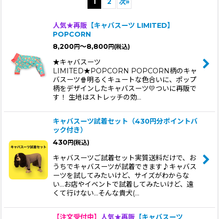
1
2
次
»
並び順
:
人気★再販
【キャバスーツ LIMITED】
POPCORN
絞り込む
8,200
～8,800
円
円
(税込)
★キャバスーツ
LIMITED★POPCORN POPCORN柄のキャ
バスーツ🍿明るくキュートな色合いに、ポップ
柄をデザインしたキャバスーツ💛ついに再販で
す！ 生地はストレッチの効…
キャバスーツ試着セット（430円分ポイントバ
ック付き）
430
円
(税込)
キャバスーツご試着セット実質送料だけで、お
うちでキャバスーツが試着できます♪キャバス
ーツを試してみたいけど、サイズがわからな
い...お店やイベントで試着してみたいけど、遠
くて行けない...そんな貴犬(…
【注文受付中】
人気★再販
【キャバスーツ