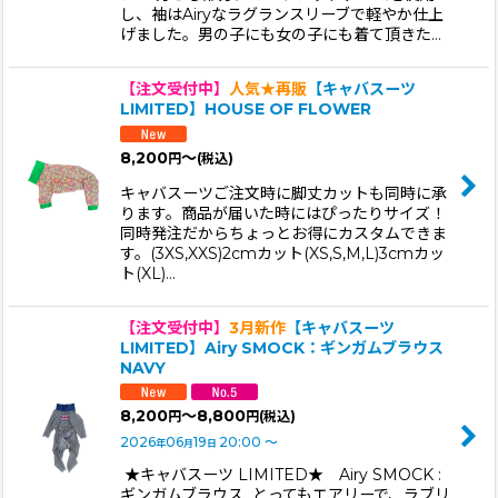
し、袖はAiryなラグランスリーブで軽やか仕上
げました。男の子にも女の子にも着て頂きた…
【注文受付中】
人気★再販
【キャバスーツ
LIMITED】HOUSE OF FLOWER
8,200
～
円
(税込)
キャバスーツご注文時に脚丈カットも同時に承
ります。商品が届いた時にはぴったりサイズ！
同時発注だからちょっとお得にカスタムできま
す。(3XS,XXS)2cmカット(XS,S,M,L)3cmカッ
ト(XL)…
【注文受付中】
3月新作
【キャバスーツ
LIMITED】Airy SMOCK：ギンガムブラウス
NAVY
8,200
～8,800
円
円
(税込)
2026
06
19
20:00
～
年
月
日
★キャバスーツ LIMITED★ Airy SMOCK :
ギンガムブラウス とってもエアリーで、ラブリ