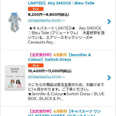
LIMITED】Airy SMOCK：Bleu Toile
8,200
～8,800
円
円
(税込)
2026
06
10
20:00
～
年
月
日
★キャバスーツ LIMITED★ Airy SMOCK
：Bleu Toile (ブリュートワレ) 大変好評を頂
いている、エアリースモックシリーズ🪽
Cavasuits Airy…
【注文受付中】
6月新作
【Jennifer &
Colour】Switch Dress
10,400
～11,000
円
円
(税込)
2026
06
10
20:00
～
年
月
日
※こちらの商品は受注生産のため、お届けまで
に1ヶ月かかります。ご了承ください。
★Jennifer & Colour★Switch Dress：BLUE
BOX , BLACK & PI…
【注文受付中】
4月新作
【キャバスーツ ワン
ピ】BITTER SWEET（ビタースイート）