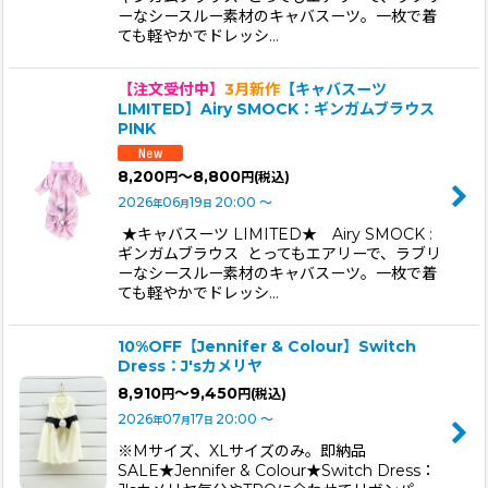
ーなシースルー素材のキャバスーツ。一枚で着
ても軽やかでドレッシ…
【注文受付中】
3月新作
【キャバスーツ
LIMITED】Airy SMOCK：ギンガムブラウス
PINK
8,200
～8,800
円
円
(税込)
2026
06
19
20:00
～
年
月
日
★キャバスーツ LIMITED★ Airy SMOCK :
ギンガムブラウス とってもエアリーで、ラブリ
ーなシースルー素材のキャバスーツ。一枚で着
ても軽やかでドレッシ…
10%OFF【Jennifer & Colour】Switch
Dress：J'sカメリヤ
8,910
～9,450
円
円
(税込)
2026
07
17
20:00
～
年
月
日
※Mサイズ、XLサイズのみ。即納品
SALE★Jennifer & Colour★Switch Dress：