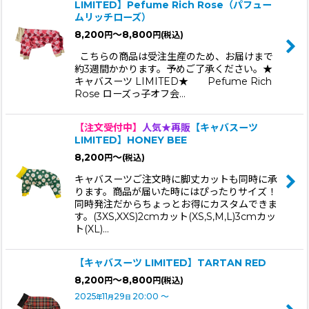
LIMITED】Pefume Rich Rose（パフュー
ムリッチローズ）
8,200
～8,800
円
円
(税込)
こちらの商品は受注生産のため、お届けまで
約3週間かかります。予めご了承ください。★
キャバスーツ LIMITED★ Pefume Rich
Rose ローズっ子オフ会…
【注文受付中】
人気★再販
【キャバスーツ
LIMITED】HONEY BEE
8,200
～
円
(税込)
キャバスーツご注文時に脚丈カットも同時に承
ります。商品が届いた時にはぴったりサイズ！
同時発注だからちょっとお得にカスタムできま
す。(3XS,XXS)2cmカット(XS,S,M,L)3cmカッ
ト(XL)…
【キャバスーツ LIMITED】TARTAN RED
8,200
～8,800
円
円
(税込)
2025
11
29
20:00
～
年
月
日