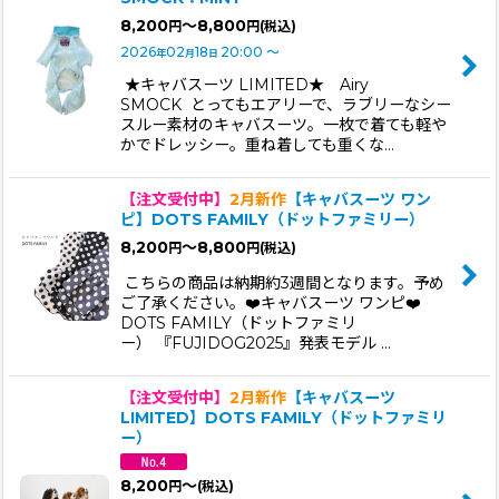
8,200
～8,800
円
円
(税込)
2026
02
18
20:00
～
年
月
日
★キャバスーツ LIMITED★ Airy
SMOCK とってもエアリーで、ラブリーなシー
スルー素材のキャバスーツ。一枚で着ても軽や
かでドレッシー。重ね着しても重くな…
【注文受付中】
2月新作
【キャバスーツ ワン
ピ】DOTS FAMILY（ドットファミリー）
8,200
～8,800
円
円
(税込)
こちらの商品は納期約3週間となります。予め
ご了承ください。❤️キャバスーツ ワンピ❤️
DOTS FAMILY（ドットファミリ
ー） 『FUJIDOG2025』発表モデル …
【注文受付中】
2月新作
【キャバスーツ
LIMITED】DOTS FAMILY（ドットファミリ
ー）
8,200
～
円
(税込)