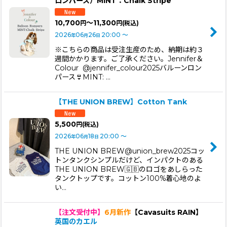
ロンパース）MINT：Chalk Stripe
10,700
～11,300
円
円
(税込)
2026
06
26
20:00
～
年
月
日
※こちらの商品は受注生産のため、納期は約３
週間かかります。ご了承ください。Jennifer＆
Colour @jennifer_colour2025バルーンロン
パース👙MINT: …
【THE UNION BREW】Cotton Tank
5,500
円
(税込)
2026
06
18
20:00
～
年
月
日
THE UNION BREW@union_brew2025コッ
トンタンクシンプルだけど、インパクトのある
THE UNION BREW🇬🇧のロゴをあしらった
タンクトップです。コットン100%着心地のよ
い…
【注文受付中】
6月新作
【Cavasuits RAIN】
英国のカエル