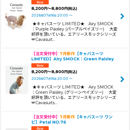
8,200
～8,800
円
円
(税込)
2026
07
16
20:00
～
年
月
日
★キャバスーツ LIMITED★ Airy SMOCK
：Purple Paisley (パープルペイズリー) 大変
好評を頂いている、エアリースモックシリーズ
🪽Cavasuit…
【注文受付中】
7月新作
【キャバスーツ
LIMITED】Airy SMOCK：Green Paisley
8,200
～8,800
円
円
(税込)
2026
07
16
20:00
～
年
月
日
★キャバスーツ LIMITED★ Airy SMOCK
：Green Paisley (グリーンペイズリー) 大変
好評を頂いている、エアリースモックシリーズ
🪽Cavasuits…
【注文受付中】
7月新作
【キャバスーツ ワン
ピ】Petal NO.76