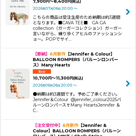
7,900
～8,400
円
円
(税込)
2026
07
06
20:00
～
年
月
日
こちらの商品は受注生産のため納期は約3週間
となります。■CAVA TEE■ GA GA
collection（ガーガーコレクション）ガーガー
言いながら、練り歩くアヒルのファッションシ
ョー。POPでサイ…
【即納】
6月新作
【Jennifer & Colour】
BALLOON ROMPERS（バルーンロンパー
ス）Many Hearts
10,700
～11,300
円
円
(税込)
2026
06
26
20:00
～
年
月
日
●納期は約3週間です。予めご了承ください。
Jennifer＆Colour @jennifer_colour2025バ
ルーンロンパース👙Many HeartsJennifer ＆
C…
【注文受付中】
6月新作
【Jennifer &
Colour】BALLOON ROMPERS（バルーン