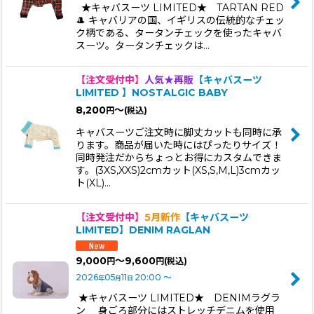
★キャバスーツ LIMITED★ TARTAN RED
🎩 キャバリアの国、イギリスの伝統的なチェッ
ク柄である、タータンチェックを使ったキャバ
スーツ。タータンチェックは…
【注文受付中】
人気★再販
【キャバスーツ
LIMITED 】NOSTALGIC BABY
8,200
～
円
(税込)
キャバスーツご注文時に脚丈カットも同時に承
ります。商品が届いた時にはぴったりサイズ！
同時発注だからちょっとお得にカスタムできま
す。(3XS,XXS)2cmカット(XS,S,M,L)3cmカッ
ト(XL)…
【注文受付中】
5月新作
【キャバスーツ
LIMITED】DENIM RAGLAN
9,000
～9,600
円
円
(税込)
2026
05
11
20:00
～
年
月
日
★キャバスーツ LIMITED★ DENIMラグラ
ン 身ごろ部分にはストレッチデニムを使用