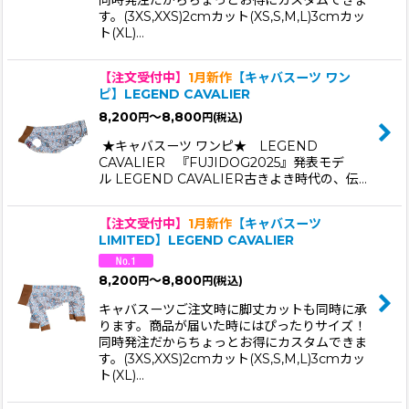
同時発注だからちょっとお得にカスタムできま
す。(3XS,XXS)2cmカット(XS,S,M,L)3cmカッ
ト(XL)…
【注文受付中】
1月新作
【キャバスーツ ワン
ピ】LEGEND CAVALIER
8,200
～8,800
円
円
(税込)
★キャバスーツ ワンピ★ LEGEND
CAVALIER 『FUJIDOG2025』発表モデ
ル LEGEND CAVALIER古きよき時代の、伝…
【注文受付中】
1月新作
【キャバスーツ
LIMITED】LEGEND CAVALIER
8,200
～8,800
円
円
(税込)
キャバスーツご注文時に脚丈カットも同時に承
ります。商品が届いた時にはぴったりサイズ！
同時発注だからちょっとお得にカスタムできま
す。(3XS,XXS)2cmカット(XS,S,M,L)3cmカッ
ト(XL)…