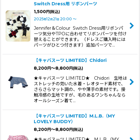
Switch Dress用 リボンパーツ
1,500
円
(税込)
2025
12
21
20:00
～
年
月
日
Jennifer＆Colour Switch Dress用リボンパ
ーツ気分やTPOに合わせてリボンパーツを付け
替えることができます。（ドレスご購入時には
パーツがひとつ付きます）追加パーツで…
【キャバスーツ LIMITED】Chidori
8,200
～8,800
円
円
(税込)
★キャバスーツ LIMITED★ Chidori 生地は
ストレッチの効いた水着・レオタード素材で、
さらさらマット調の、やや薄手の素材です。接
触冷感の生地ですが、毛のあるワンちゃんなら
オールシーズン着て…
【キャバスーツ LIMITED】M.L.B.（MY
LOVELY BUDDY）
8,200
～8,800
円
円
(税込)
★キャバスーツ LIMITED★ M.L.B.（MY