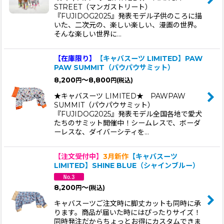
STREET（マンガストリート）
『FUJIDOG2025』発表モデル子供のころに描
いた、二次元の、楽しい楽しい、漫画の世界。
そんな楽しい世界に…
【在庫限り】
【キャバスーツ LIMITED】PAW
PAW SUMMIT（パウパウサミット）
8,200
～8,800
円
円
(税込)
★キャバスーツ LIMITED★ PAWPAW
SUMMIT（パウパウサミット）
『FUJIDOG2025』発表モデル全国各地で愛犬
たちのサミット開催中！シームレスで、ボーダ
ーレスな、ダイバーシティを…
【注文受付中】
3月新作
【キャバスーツ
LIMITED】SHINE BLUE（シャインブルー）
8,200
～
円
(税込)
キャバスーツご注文時に脚丈カットも同時に承
ります。商品が届いた時にはぴったりサイズ！
同時発注だからちょっとお得にカスタムできま