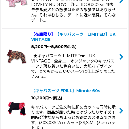
LOVELY BUDDY）『FUJIDOG2025』発表
モデル愛犬との散歩はただの散歩ではありませ
ん。それはむしろ、デートに近い感覚。そんな
デート…
【在庫限り】
【キャバスーツ LIMITED】UK
VINTAGE
8,200
～8,800
円
円
(税込)
★キャバスーツ LIMITED★ UK
VINTAGE 全身ユニオンジャックのキャバス
ーツ♪落ち着いた色合いに、大胆なデザイン
で、とてもかっこいいスーツに仕上がりました
♪&nb…
【キャバスーツ FRILL】Minnie 60s
10,200
～
円
(税込)
キャバスーツご注文時に脚丈カットも同時に承
ります。商品が届いた時にはぴったりサイズ！
同時発注だからちょっとお得にカスタムできま
す。(3XS,XXS)2cmカット(XS,S,M,L)3cmカッ
ト(XL)…