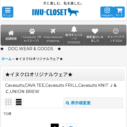
犬と楽しむ、私を楽しむ。
メニュー
instagram
カート
新作キャバス
Cavasuits（キ
International
酸素室はじめ
キャバリアラ
店舗情報
ーツ
ャバスーツ）
shipping
ました
ンド2026
（FD2025）
★ DOG WEAR & GOODS ★
ホーム
>
★イヌクロオリジナルウェア★
★イヌクロオリジナルウェア★
Cavasuits,CAVA TEE,Cavasuits FRILL,Cavasuits KNIT Ｊ＆
Ｃ,UNION BREW
表示順変更
閉じる
70
件
表示数
: