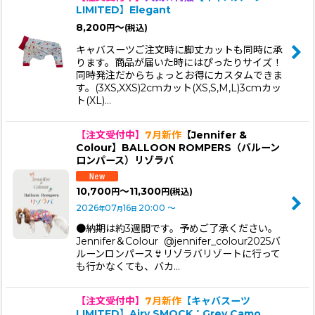
LIMITED】Elegant
8,200
～
円
(税込)
キャバスーツご注文時に脚丈カットも同時に承
ります。商品が届いた時にはぴったりサイズ！
同時発注だからちょっとお得にカスタムできま
す。(3XS,XXS)2cmカット(XS,S,M,L)3cmカッ
ト(XL)…
【注文受付中】
7月新作
【Jennifer &
Colour】BALLOON ROMPERS（バルーン
ロンパース）リゾラバ
10,700
～11,300
円
円
(税込)
2026
07
16
20:00
～
年
月
日
●納期は約3週間です。予めご了承ください。
Jennifer＆Colour @jennifer_colour2025バ
ルーンロンパース👙リゾラバリゾートに行って
も行かなくても、バカ…
【注文受付中】
7月新作
【キャバスーツ
LIMITED】Airy SMOCK：Grey Camo