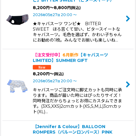
8,200
～8,800
円
円
(税込)
2026
05
27
20:00
～
年
月
日
★キャバスーツ ワンピ★ BITTER
SWEET ほろ苦くて甘い、ビタースイートな
キャバスーツ。毛色を選ばず、かわい子ちゃん
にお勧めの1枚。みんなでお揃いも楽しいね…
【注文受付中】
6月新作
【キャバスーツ
LIMITED】SUMMER GIFT
8,200
～
円
(税込)
2026
05
27
20:00
～
年
月
日
キャバスーツご注文時に脚丈カットも同時に承
ります。商品が届いた時にはぴったりサイズ！
同時発注だからちょっとお得にカスタムできま
す。(3XS,XXS)2cmカット(XS,S,M,L)3cmカッ
ト(XL)…
【Jennifer & Colour】BALLOON
ROMPERS（バルーンロンパース）PINK