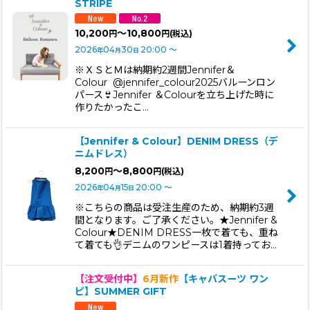
STRIPE
10,200
～10,800
円
円
(税込)
2026
04
30
20:00
～
年
月
日
※ＸＳとＭは納期約2週間Jennifer＆
Colour @jennifer_colour2025バルーンロン
パース👙Jennifer ＆Colourを立ち上げた時に
作りたかったこ…
【Jennifer & Colour】DENIM DRESS（デ
ニムドレス）
8,200
～8,800
円
円
(税込)
2026
04
15
20:00
～
年
月
日
※こちらの商品は受注生産のため、納期約3週
間となります。ご了承ください。★Jennifer &
Colour★DENIM DRESS一枚で着ても、重ね
て着ても👌デニムのワンピースは1着持ってお…
【注文受付中】
6月新作
【キャバスーツ ワン
ピ】SUMMER GIFT