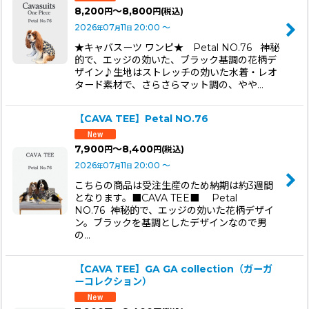
8,200
～8,800
円
円
(税込)
2026
07
11
20:00
～
年
月
日
★キャバスーツ ワンピ★ Petal NO.76 神秘
的で、エッジの効いた、ブラック基調の花柄デ
ザイン♪生地はストレッチの効いた水着・レオ
タード素材で、さらさらマット調の、やや…
【CAVA TEE】Petal NO.76
7,900
～8,400
円
円
(税込)
2026
07
11
20:00
～
年
月
日
こちらの商品は受注生産のため納期は約3週間
となります。■CAVA TEE■ Petal
NO.76 神秘的で、エッジの効いた花柄デザイ
ン。ブラックを基調としたデザインなので男
の…
【CAVA TEE】GA GA collection（ガーガ
ーコレクション）