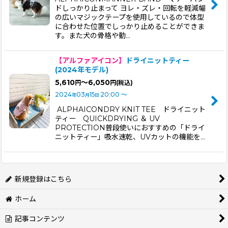
ドしっかり止まって ヨレ・ズレ・回転を軽減幅
の広いマジックテープを使用しているので体型
に合わせた位置でしっかり止めることができま
す。また犬の骨格や動…
【アルファアイコン】
ドライニットティー
(2024年モデル)
5,610
～6,050
円
円
(税込)
2024
03
15
20:00
～
年
月
日
ALPHAICONDRY KNIT TEE ドライニット
ティー QUICKDRYING ＆ UV
PROTECTION普段使いにおすすめの「ドライ
ニットティー」吸水速乾、UVカットの機能を…
新規登録はこちら
ホーム
記事コンテンツ