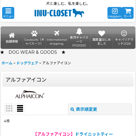
犬と楽しむ、私を楽しむ。
メニュー
instagram
カート
新作キャバス
Cavasuits（キ
International
酸素室はじめ
キャバリアラ
店舗情報
ーツ
ャバスーツ）
shipping
ました
ンド2026
（FD2025）
★ DOG WEAR & GOODS ★
ホーム
>
ドッグウェア
>
アルファアイコン
アルファアイコン
表示順変更
閉じる
4
件
表示数
:
【アルファアイコン】
ドライニットティー