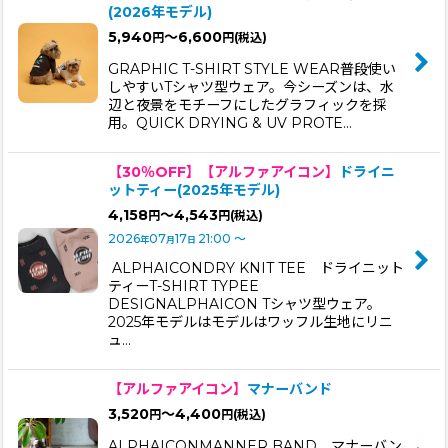
(2026年モデル)
並び順
:
5,940
～6,600
円
円
(税込)
GRAPHIC T-SHIRT STYLE WEAR普段使い
絞り込む
しやすいTシャツ型ウェア。今シーズンは、水
辺と夜景をモチーフにしたグラフィックを採
用。QUICK DRYING & UV PROTE…
【30％OFF】
【アルファアイコン】
ドライニ
ットティー(2025年モデル)
4,158
～4,543
円
円
(税込)
2026
07
17
21:00
～
年
月
日
ALPHAICONDRY KNIT TEE ドライニット
ティーT-SHIRT TYP︎EE
DESIGNALPHAICON Tシャツ型ウェア。
2025年モデルはモデルはワッフル生地にリニ
ュ…
【アルファアイコン】
マナーバンド
3,520
～4,400
円
円
(税込)
ALPHAICONMANNER BAND マナーバン