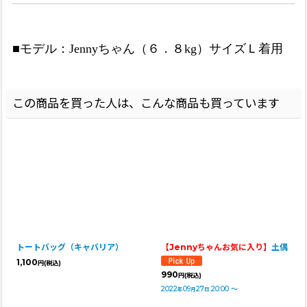
■モデル：Jennyちゃん（６．８kg）サイズＬ着用
この商品を買った人は、こんな商品も買っています
トートバッグ（キャバリア）
【Jennyちゃんお気に入り】
土偶
1,100
円
(税込)
990
円
(税込)
2022
09
27
20:00
～
年
月
日