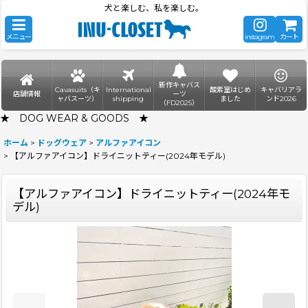
犬と楽しむ、私を楽しむ。
メニュー
instagram
カート
新作キャバス
Cavasuits（キ
International
酸素室はじめ
キャバリアラ
店舗情報
ーツ
ャバスーツ）
shipping
ました
ンド2026
（FD2025）
★ DOG WEAR & GOODS ★
ホーム
>
ドッグウェア
>
アルファアイコン
>
【アルファアイコン】ドライニットティー(2024年モデル)
【アルファアイコン】ドライニットティー(2024年モ
デル)