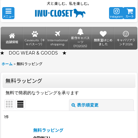
犬と楽しむ、私を楽しむ。
メニュー
instagram
カート
新作キャバス
Cavasuits（キ
International
酸素室はじめ
キャバリアラ
店舗情報
ーツ
ャバスーツ）
shipping
ました
ンド2026
（FD2025）
★ DOG WEAR & GOODS ★
ホーム
>
無料ラッピング
無料ラッピング
無料で簡易的なラッピングを承ります
表示順変更
閉じる
1
件
表示数
:
無料ラッピング