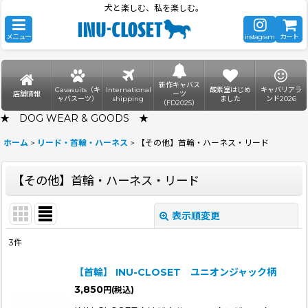
犬と楽しむ、私を楽しむ。
メニュー
instagram
カート
新作キャバス
Cavasuits（キ
International
酸素室はじめ
キャバリアラ
店舗情報
ーツ
ャバスーツ）
shipping
ました
ンド2026
（FD2025）
★ DOG WEAR & GOODS ★
ホーム
>
リード・首輪・ハーネス
>
【その他】首輪・ハーネス・リード
【その他】首輪・ハーネス・リード
表示順変更
閉じる
3
件
表示数
:
【首輪】 INU-CLOSET ユニオンジャック柄
3,850
円
(税込)
並び順
: