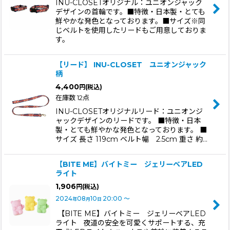
INU-CLOSETオリジナル：ユニオンジャック
デザインの首輪です。■特徴・日本製・とても
絞り込む
鮮やかな発色となっております。■サイズ※同
じベルトを使用したリードもご用意しておりま
す。
【リード】 INU-CLOSET ユニオンジャック
柄
4,400
円
(税込)
在庫数 12点
INU-CLOSETオリジナルリード：ユニオンジ
ャックデザインのリードです。 ■特徴・日本
製・とても鮮やかな発色となっております。 ■
サイズ 長さ 119cm ベルト幅 2.5cm 重さ 約…
【BITE ME】バイトミー ジェリーベアLED
ライト
1,906
円
(税込)
2024
08
10
20:00
～
年
月
日
【BITE ME】バイトミー ジェリーベアLED
ライト 夜道の安全を可愛くサポートする、充