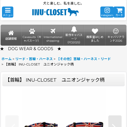
犬と楽しむ、私を楽しむ。
メニュー
instagram
カート
新作キャバス
Cavasuits（キ
International
酸素室はじめ
キャバリアラ
店舗情報
ーツ
ャバスーツ）
shipping
ました
ンド2026
（FD2025）
★ DOG WEAR & GOODS ★
ホーム
>
リード・首輪・ハーネス
>
【その他】首輪・ハーネス・リード
>
【首輪】 INU-CLOSET ユニオンジャック柄
【首輪】 INU-CLOSET ユニオンジャック柄