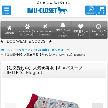
犬と楽しむ、私を楽しむ。
メニュー
instagram
カート
新作キャバス
Cavasuits（キ
International
酸素室はじめ
キャバリアラ
店舗情報
ーツ
ャバスーツ）
shipping
ました
ンド2026
（FD2025）
★ DOG WEAR & GOODS ★
ホーム
>
ドッグウェア
>
Cavasuits（キャバスーツ）
>
【注文受付中】人気★再販【キャバスーツ LIMITED】Elegant
【注文受付中】人気★再販【キャバスーツ
LIMITED】Elegant