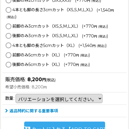
後脚のみ2cmカット（3XS,XXS）
(+770
)
円
(税込)
4本とも脚の長さ3cmカット（XS,S,M,L,XL）
(+1,540
円
)
(税込)
前脚のみ3cmカット（XS,S,M,L,XL）
(+770
)
円
(税込)
後脚のみ3cmカット（XS,S,M,L,XL）
(+770
)
円
(税込)
4本とも脚の長さ5cmカット（XL）
(+1,540
)
円
(税込)
前脚のみ5cmカット（XL）
(+770
)
円
(税込)
後脚のみ5cmカット（XL）
(+770
)
円
(税込)
販売価格
:
8,200
円
(税込)
希望小売価格
:
8,200
円
数量
:
返品特約に関する重要事項