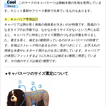
このマークのキャバスーツは接触冷感の生地を使用していま
す。
※ニット素材やフリース素材で出来ているものもあります。
４．キャバリア専用設計
キャバリアは胴が長く体格の個体差が大きいのが特徴です。既成のつ
なぎタイプのお洋服では、なかなか合うサイズがないという声にお応
えし、キャバリアに特化したサイズ展開のつなぎお洋服を作りまし
た。
着丈を長く、袖丈を2種類持っているのがキャバスーツの特徴で
す。生地はストレッチ性のあるものや、毛がつきにくく、お手入れの
簡単な水着やレオタード用のものを主に使用しています。
キャバリア
の体型にフィットするようにS,M,Lには袖丈を2種類ご用意していま
す。その他のサイズは袖丈1種類です。
●キャバスーツのサイズ選定について