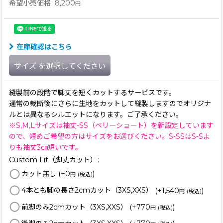
希望小売価格
:
8,200
円
在庫確認はこちら
サイズ
を選択してください
縫製前の段階で脚丈を短くカットするサービスです。
通常の裁断後にさらに生地をカットして縫製しますのでオリジナ
ルとは異なるシルエットになります。ご了承ください。
※S,M,Lサイズは袖丈-SS（ベリーショート）を新設定しています
ので、短めご希望の方はサイズをお選びください。S-SSはS-Sよ
りも袖丈3㎝短いです。
Custom Fit（脚丈カット）
:
カット無し
(+0
)
円
(税込)
4本とも脚の長さ2cmカット（3XS,XXS）
(+1,540
)
円
(税込)
前脚のみ2cmカット（3XS,XXS）
(+770
)
円
(税込)