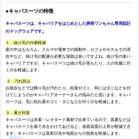
●キャバスーツの特徴
キャバスーツは、キャバリアをはじめとした胴長ワンちゃん専用設計
。
のドッグウェアです
１．抜け毛の付着軽減
家の中はもちろん、クルマや電車での移動中、カフェやホテルでの滞
在中など、
抜け毛の配慮が必要な場面は多いですよね。
抜け毛の多い
キャバリアですが、キャバスーツは抜け毛が落ちたり、人の衣服に付
くのを軽減します。
２．汚れ防止
お散歩などでは飾り毛が汚れたり、枯葉やゴミ、時にはダニなどを付
けてしまうのが
キャバリアオーナーさんの悩みだと思います。
キャバ
スーツは、毛に枯れ葉やゴミ・ダニなどが付くのを軽減します。
３．暑さ対策
キャバスーツは水着・レオタード素材で出来ているので、真夏などは
キャバスーツを着て水をかけてあげると、
表面温度の上昇が軽減でき
ます。キャバスーツは直射日光や地面からの熱気を軽減します。