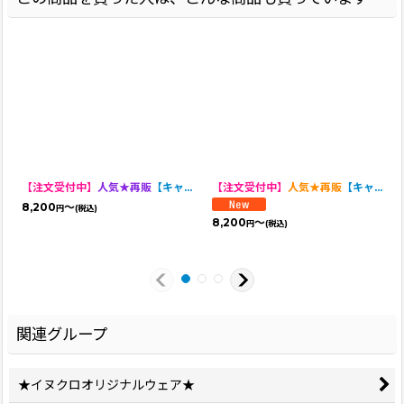
【注文受付中】
人気★再販
【キャバスーツLIMITED 】NOSTALGIC BABY
【注文受付中】
人気★再販
【キャバスーツ LIMITED】HOUSE OF FLOWER
8,200
～
円
(税込)
8,200
～
円
(税込)
関連グループ
★イヌクロオリジナルウェア★