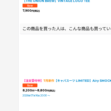
【THE UNION BREW】VINTAGE LOGO TEE
7,900
円
(税込)
この商品を買った人は、こんな商品も買ってい
【注文受付中】
7月新作
【キャバスーツ LIMITED】Airy SMOCK
8,200
～8,800
円
円
(税込)
2026
07
16
20:00
～
年
月
日