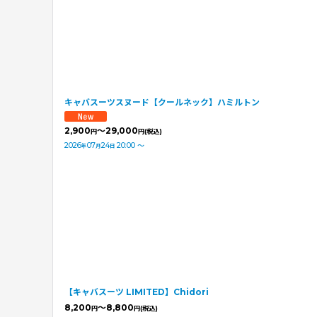
キャバスーツスヌード【クールネック】ハミルトン
2,900
～29,000
円
円
(税込)
2026
07
24
20:00
～
年
月
日
【キャバスーツ LIMITED】Chidori
8,200
～8,800
円
円
(税込)