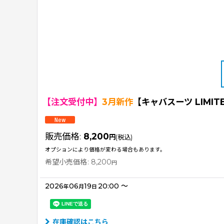
【注文受付中】
3月新作
【キャバスーツ LIMIT
販売価格
:
8,200
円
(税込)
オプションにより価格が変わる場合もあります。
希望小売価格
:
8,200
円
2026
06
19
20:00
～
年
月
日
在庫確認はこちら