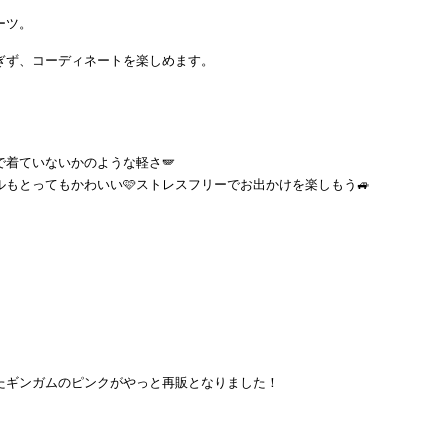
ーツ。
ぎず、コーディネートを楽しめます。
着ていないかのような軽さ🪽
もとってもかわいい🩷ストレスフリーでお出かけを楽しもう🚙
たギンガムのピンクがやっと再販となりました！