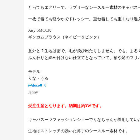
とってもエアリーで、ラブリーなシースルー素材のキャバス
一枚で着ても軽やかでドレッシー。重ね着しても重くなり過
Airy SMOCK
ギンガムブラウス（ネイビー＆ピンク）
意外と？生地は密で、毛が飛び出たりしません。でも、まるで
ふんわりと締め付けない仕立てとなっていて、袖や足のフリル
モデル
りな・うる
@deco0_0
Jenny
受注生産となります。納期は約3Wです。
キャバスーツファッションショーでりなちゃんが着用してい
生地はストレッチの効いた薄手の
シースルー素材
です。