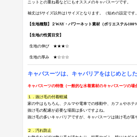
ニットとの重ね着などにもオススメのキャバスーツです。
袖丈はSサイズ以外は1サイズとなります。（短めの設定です
【生地種類】２WAY・
パワーネット素材（ポリエステル100
【生地の性質目安】
生地の伸び ★★★☆
生地の厚み ★
☆
☆☆
キャバスーツは、キャバリアをはじめとし
キャバスーツの特徴（一般的な水着素材のキャバスーツの場
１．抜け毛の付着軽減
家の中はもちろん、クルマや電車での移動中、カフェやホテ
抜け毛の配慮が必要な場面は多いですよね。
抜け毛の多いキャバリアですが、キャバスーツは抜け毛が落
２．汚れ防止