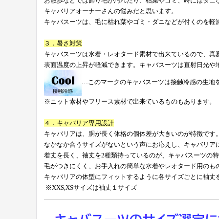
お散歩などでは飾り毛が汚れたり、枯葉やゴミ、時にはダニ
キャバリアオーナーさんの悩みだと思います。
キャバスーツは、毛に枯れ葉やゴミ・ダニなどが付くのを軽
３．暑さ対策
キャバスーツは水着・レオタード素材で出来ているので、真
表面温度の上昇が軽減できます。キャバスーツは直射日光や
…このマークのキャバスーツは接触冷感の生地
※ニット素材やフリース素材で出来ているものもあります。
４．キャバリア専用設計
キャバリアは、胴が長く体格の個体差が大きいのが特徴です
なかなか合うサイズがないという声にお応えし、キャバリア
着丈を長く、袖丈を2種類持っているのが、キャバスーツの
毛がつきにくく、お手入れの簡単な水着やレオタード用のも
キャバリアの体型にフィットするように各サイズごとに袖丈を
※XXS,XSサイズは袖丈１サイズ