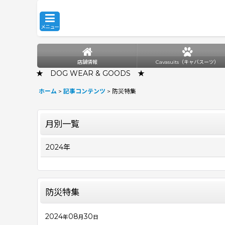
メニュー
店舗情報
Cavasuits（キャバスーツ）
★ DOG WEAR & GOODS ★
ホーム
>
記事コンテンツ
>
防災特集
月別一覧
2024年
防災特集
2024
08
30
年
月
日