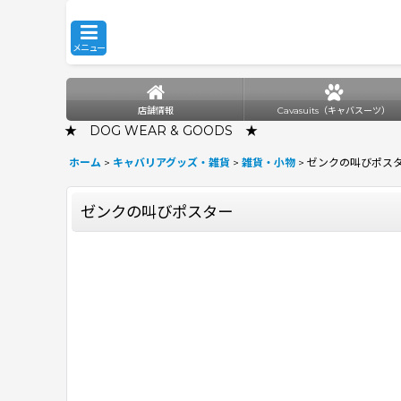
メニュー
店舗情報
Cavasuits（キャバスーツ）
★ DOG WEAR & GOODS ★
ホーム
>
キャバリアグッズ・雑貨
>
雑貨・小物
>
ゼンクの叫びポス
ゼンクの叫びポスター