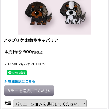
アップリケ お散歩キャバリア
販売価格
:
900
円
(税込)
2023
02
27
20:00
～
年
月
日
在庫確認はこちら
カラー
を選択してください
数量
: