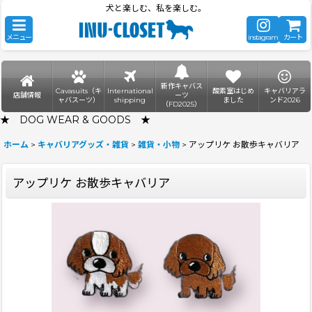
犬と楽しむ、私を楽しむ。
メニュー
instagram
カート
新作キャバス
Cavasuits（キ
International
酸素室はじめ
キャバリアラ
店舗情報
ーツ
ャバスーツ）
shipping
ました
ンド2026
（FD2025）
★ DOG WEAR & GOODS ★
ホーム
>
キャバリアグッズ・雑貨
>
雑貨・小物
>
アップリケ お散歩キャバリア
アップリケ お散歩キャバリア