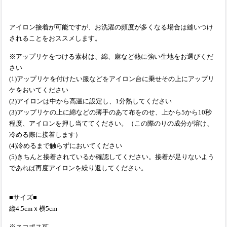
アイロン接着が可能ですが、お洗濯の頻度が多くなる場合は縫いつけ
されることをおススメします。
※アップリケをつける素材は、綿、麻など熱に強い生地をお選びくだ
さい
(1)アップリケを付けたい服などをアイロン台に乗せその上にアップリ
ケをおいてください
(2)アイロンは中から高温に設定し、1分熱してください
(3)アップリケの上に綿などの薄手のあて布をのせ、上から5から10秒
程度、アイロンを押し当ててください。（この際のりの成分が溶け、
冷める際に接着します）
(4)冷めるまで触らずにおいてください
(5)きちんと接着されているか確認してください。接着が足りないよう
であれば再度アイロンを繰り返してください。
■サイズ■
縦4.5cmｘ横5cm
※ネコポス可