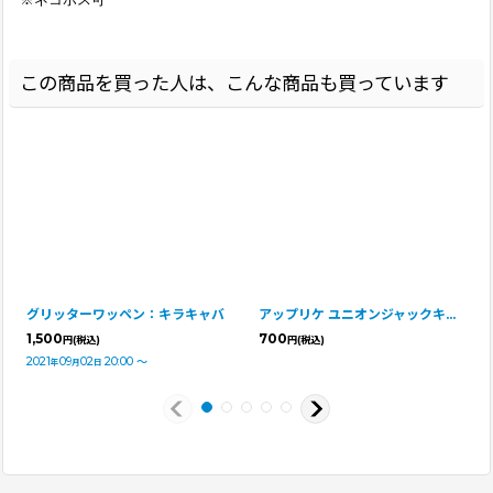
この商品を買った人は、こんな商品も買っています
グリッターワッペン：キラキャバ
アップリケ ユニオンジャックキャバ
1,500
700
円
(税込)
円
(税込)
2021
09
02
20:00
～
年
月
日