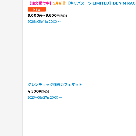
【注文受付中】
5月新作
【キャバスーツ LIMITED】DENIM RAG
9,000
～9,600
円
円
(税込)
2026
05
11
20:00
～
年
月
日
グレンチェック横長カフェマット
4,500
円
(税込)
2023
06
27
20:00
～
年
月
日