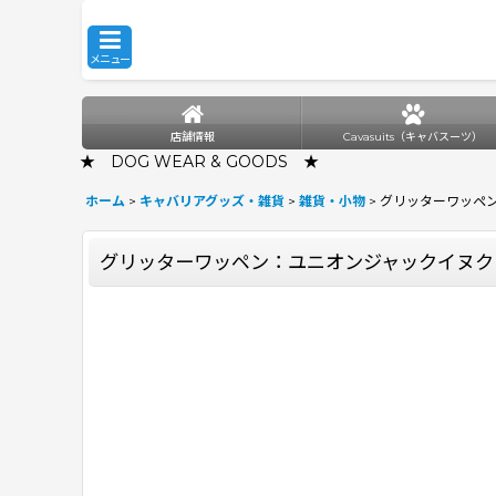
メニュー
店舗情報
Cavasuits（キャバスーツ）
★ DOG WEAR & GOODS ★
ホーム
>
キャバリアグッズ・雑貨
>
雑貨・小物
>
グリッターワッペ
グリッターワッペン：ユニオンジャックイヌク