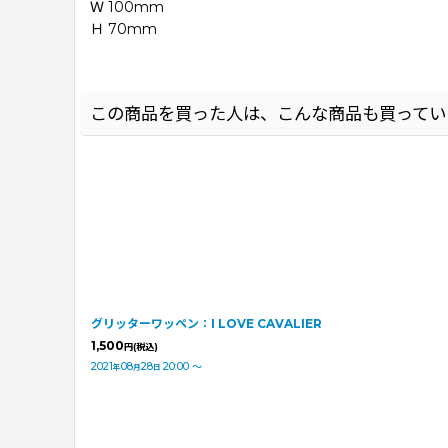
Ｗ 100mm
Ｈ 70mm
この商品を買った人は、こんな商品も買ってい
グリッターワッペン：I LOVE CAVALIER
1,500
円
(税込)
2021
08
28
20:00
～
年
月
日