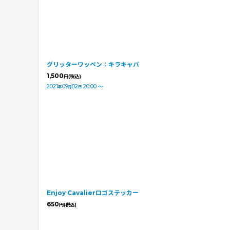
グリッターワッペン：キラキャバ
1,500
円
(税込)
2021
09
02
20:00
～
年
月
日
Enjoy Cavalierロゴステッカー
650
円
(税込)