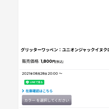
グリッターワッペン：ユニオンジャックイヌク
販売価格
:
1,800
円
(税込)
2021
08
28
20:00
～
年
月
日
在庫確認はこちら
カラー
を選択してください