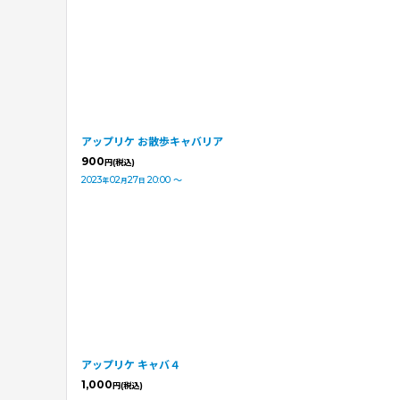
アップリケ お散歩キャバリア
900
円
(税込)
2023
02
27
20:00
～
年
月
日
アップリケ キャバ４
1,000
円
(税込)