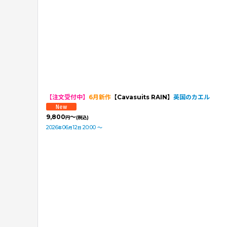
【注文受付中】
6月新作
【Cavasuits RAIN】
英国のカエル
9,800
～
円
(税込)
2026
06
12
20:00
～
年
月
日