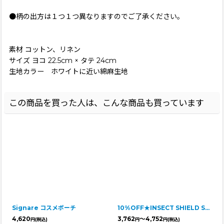
●柄の出方は１つ１つ異なりますのでご了承ください。
素材 コットン、リネン
サイズ ヨコ 22.5cm × タテ 24cm
生地カラー ホワイトに近い綿麻生地
この商品を買った人は、こんな商品も買っています
Signare コスメポーチ
10%OFF★INSECT SHIELD SKIN TIGHT SUIT インセクトシールドスキンタイトスーツ
4,620
3,762
～4,752
円
(税込)
円
円
(税込)