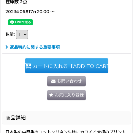
在庫数 2点
2023
06
17
20:00
～
年
月
日
数量
:
返品特約に関する重要事項
カートに入れる【ADD TO CART】
お問い合わせ
お気に入り登録
商品詳細
日本製の中厚手のコットンリネン生地にカワイイ犬柄のプリント