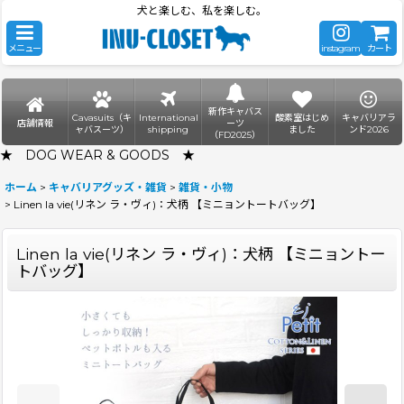
犬と楽しむ、私を楽しむ。
メニュー
instagram
カート
新作キャバス
Cavasuits（キ
International
酸素室はじめ
キャバリアラ
店舗情報
ーツ
ャバスーツ）
shipping
ました
ンド2026
（FD2025）
★ DOG WEAR & GOODS ★
ホーム
>
キャバリアグッズ・雑貨
>
雑貨・小物
>
Linen la vie(リネン ラ・ヴィ)：犬柄 【ミニョントートバッグ】
Linen la vie(リネン ラ・ヴィ)：犬柄 【ミニョントー
トバッグ】