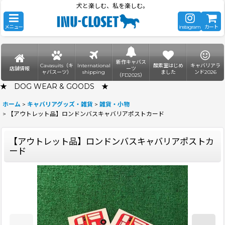
犬と楽しむ、私を楽しむ。
メニュー
instagram
カート
新作キャバス
Cavasuits（キ
International
酸素室はじめ
キャバリアラ
店舗情報
ーツ
ャバスーツ）
shipping
ました
ンド2026
（FD2025）
★ DOG WEAR & GOODS ★
ホーム
>
キャバリアグッズ・雑貨
>
雑貨・小物
>
【アウトレット品】ロンドンバスキャバリアポストカード
【アウトレット品】ロンドンバスキャバリアポストカ
ード