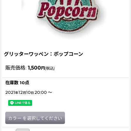
グリッターワッペン：ポップコーン
販売価格
:
1,500
円
(税込)
在庫数 10点
2021
12
10
20:00
～
年
月
日
カラー
を選択してください