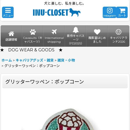
犬と楽しむ、私を楽しむ。
メニュー
instagram
カート
新作キャバス
Cavasuits（キ
International
酸素室はじめ
キャバリアラ
店舗情報
ーツ
ャバスーツ）
shipping
ました
ンド2026
（FD2025）
★ DOG WEAR & GOODS ★
ホーム
>
キャバリアグッズ・雑貨
>
雑貨・小物
>
グリッターワッペン：ポップコーン
グリッターワッペン：ポップコーン