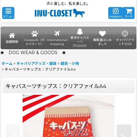
犬と楽しむ、私を楽しむ。
メニュー
instagram
カート
新作キャバス
Cavasuits（キ
International
酸素室はじめ
キャバリアラ
店舗情報
ーツ
ャバスーツ）
shipping
ました
ンド2026
（FD2025）
★ DOG WEAR & GOODS ★
ホーム
>
キャバリアグッズ・雑貨
>
雑貨・小物
>
キャバスーツチップス：クリアファイルA4
キャバスーツチップス：クリアファイルA4