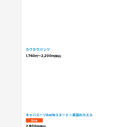
カウカウパンツ
1,760
～2,200
円
円
(税込)
キャバスーツRAINスヌード☆英国のカエル
2,800
円
(税込)