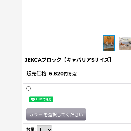
JEKCAブロック【キャバリアSサイズ】
販売価格
:
6,820
円
(税込)
◯
カラー
を選択してください
数量
: