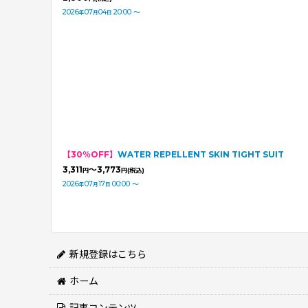
2026
07
04
20:00
～
年
月
日
【30％OFF】
WATER REPELLENT SKIN TIGHT SUIT
3,311
～3,773
円
円
(税込)
2026
07
17
00:00
～
年
月
日
新規登録はこちら
ホーム