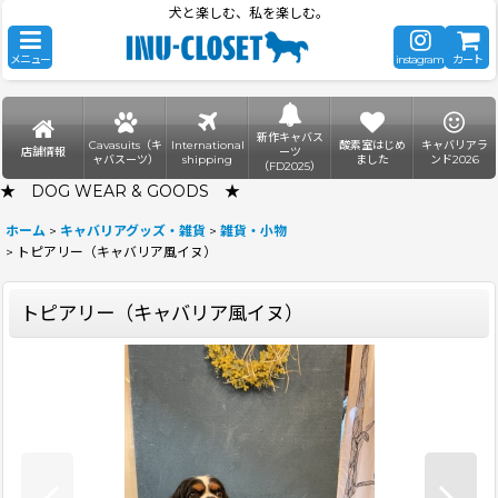
犬と楽しむ、私を楽しむ。
メニュー
instagram
カート
新作キャバス
Cavasuits（キ
International
酸素室はじめ
キャバリアラ
店舗情報
ーツ
ャバスーツ）
shipping
ました
ンド2026
（FD2025）
★ DOG WEAR & GOODS ★
ホーム
>
キャバリアグッズ・雑貨
>
雑貨・小物
>
トピアリー（キャバリア風イヌ）
トピアリー（キャバリア風イヌ）