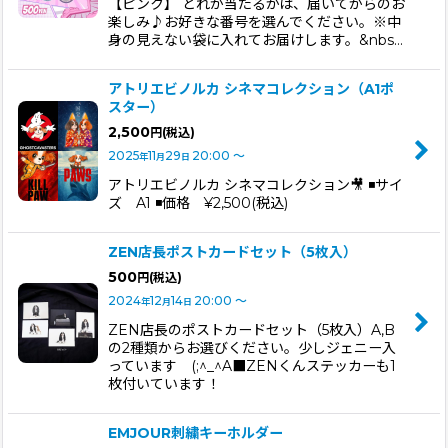
【ピンク】 どれが当たるかは、届いてからのお
楽しみ♪お好きな番号を選んでください。※中
身の見えない袋に入れてお届けします。&nbs…
アトリエビノルカ シネマコレクション（A1ポ
スター）
2,500
円
(税込)
2025
11
29
20:00
～
年
月
日
アトリエビノルカ シネマコレクション🎥 ◾️サイ
ズ A1 ◾️価格 ¥2,500(税込)
ZEN店長ポストカードセット（5枚入）
500
円
(税込)
2024
12
14
20:00
～
年
月
日
ZEN店長のポストカードセット（5枚入）A,B
の2種類からお選びください。少しジェニー入
っています (;^_^A■ZENくんステッカーも1
枚付いています！
EMJOUR刺繍キーホルダー