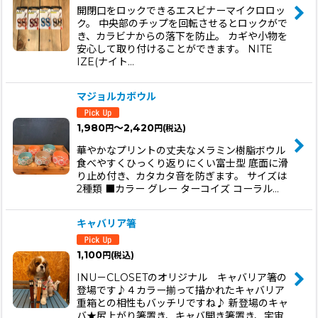
開閉口をロックできるエスビナーマイクロロッ
ク。 中央部のチップを回転させるとロックがで
き、カラビナからの落下を防止。 カギや小物を
安心して取り付けることができます。 NITE
IZE(ナイト…
マジョルカボウル
1,980
～2,420
円
円
(税込)
華やかなプリントの丈夫なメラミン樹脂ボウル
食べやすくひっくり返りにくい富士型 底面に滑
り止め付き、カタカタ音を防ぎます。 サイズは
2種類 ■カラー グレー ターコイズ コーラル…
キャバリア箸
1,100
円
(税込)
INU－CLOSETのオリジナル キャバリア箸の
登場です♪４カラー揃って描かれたキャバリア
重箱との相性もバッチリですね♪ 新登場のキャ
バ★尻上がり箸置き、キャバ開き箸置き、宇宙