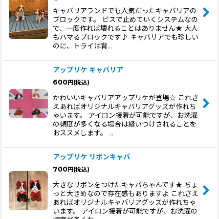
キャバリアランドでも人気だったキャバリアの
ブロックです。 ビスで止めていくシステムなの
で、一度作れば壊れることはありません★ 大人
もハマるブロックです♪ キャバリアでも珍しい
のに、トライは背…
アップリケ キャバリア
600
円
(税込)
かわいいキャバリアアップリケが登場☆ これさ
えあればオリジナルキャバリアグッズが作れち
ゃいます。 アイロン接着が可能ですが、お洗濯
の頻度が多くなる場合は縫いつけされることを
おススメします。 …
アップリケ リボンキャバ
700
円
(税込)
大きなリボンをつけたキャバちゃんです★ ちょ
っと大きめなので存在感もありますよ これさえ
あればオリジナルキャバリアグッズが作れちゃ
います。 アイロン接着が可能ですが、お洗濯の