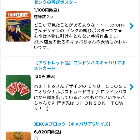
ゼンクの叫びポスター
1,100
円
(税込)
在庫数 2点
どこかで見たことがあるような・・・ toromi
さんデザインの ゼンクの叫びポスターです★
もやは本物に引けをとらない芸術作品です。
ZEN店長の後ろのキャバちゃんの表情もかわい
いです…
【アウトレット品】ロンドンバスキャバリアポ
ストカード
120
円
(税込)
ｍａｉｋｏさんデザインの ＩＮＵ－ＣＬＯＳＥ
Ｔオリジナルポストカードです♪ ロンドンバス
にから顔を出しているとってもかわいいキャバ
ちゃんです 行き先は ＪＨＯＮＳＯＮ ＴＯＷ
Ｎ！ 【…
JEKCAブロック【キャバリアSサイズ】
6,820
円
(税込)
◯