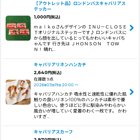
【アウトレット品】ロンドンバスキャバリアス
テッカー
1,000
円
(税込)
ｍａｉｋｏさんデザインの ＩＮＵ－ＣＬＯＳＥ
Ｔオリジナルステッカーです♪ ロンドンバスに
から顔を出しているとってもかわいいキャバち
ゃんです 行き先は ＪＨＯＮＳＯＮ ＴＯＷ
Ｎ！ 晴れ…
キャバリアリネンハンカチ
2,640
円
(税込)
在庫数 9点
2026
03
19
20:00
～
年
月
日
キャバリアハンカチ 吸水性と速乾性に優れた肌
触りの良いリネン100％のハンカチは素朴で優
しい色合い。使うほどに手に馴染みやわらかい
風合いが増していく愛着のわく一枚です。 かわ
いすぎ…
キャバリアスカーフ
2,970
円
(税込)