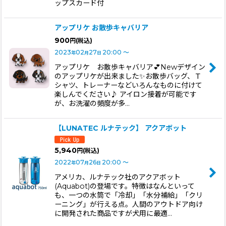
ップスカード付
アップリケ お散歩キャバリア
900
円
(税込)
2023
02
27
20:00
～
年
月
日
アップリケ お散歩キャバリア💕Newデザイン
のアップリケが出来ました✨お散歩バッグ、Ｔ
シャツ、トレーナーなどいろんなものに付けて
楽しんでください♪ アイロン接着が可能です
が、お洗濯の頻度が多…
【LUNATEC ルナテック】 アクアボット
5,940
円
(税込)
2022
07
26
20:00
～
年
月
日
アメリカ、ルナテック社のアクアボット
(Aquabot)の登場です。特徴はなんといって
も、一つの水筒で「冷却」「水分補給」「クリ
ーニング」が行える点。人間のアウトドア向け
に開発された商品ですが犬用に最適…