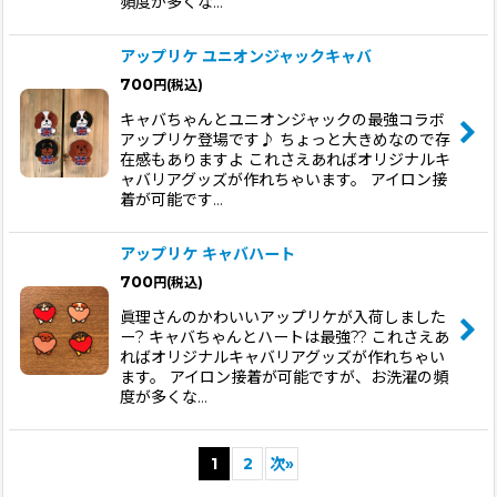
頻度が多くな…
アップリケ ユニオンジャックキャバ
700
円
(税込)
キャバちゃんとユニオンジャックの最強コラボ
アップリケ登場です♪ ちょっと大きめなので存
在感もありますよ これさえあればオリジナルキ
ャバリアグッズが作れちゃいます。 アイロン接
着が可能です…
アップリケ キャバハート
700
円
(税込)
眞理さんのかわいいアップリケが入荷しました
ー? キャバちゃんとハートは最強?? これさえあ
ればオリジナルキャバリアグッズが作れちゃい
ます。 アイロン接着が可能ですが、お洗濯の頻
度が多くな…
1
2
次
»