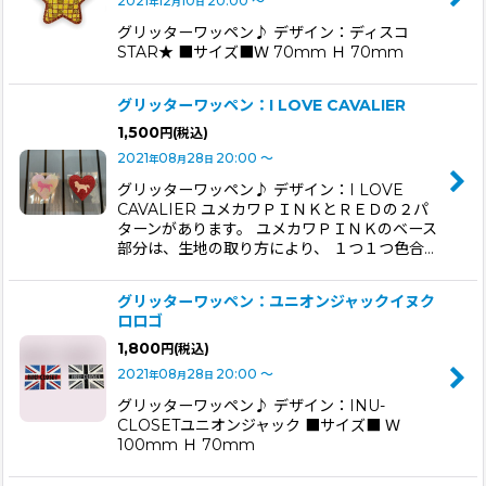
2021
12
10
20:00
～
年
月
日
グリッターワッペン♪ デザイン：ディスコ
STAR★ ■サイズ■Ｗ 70mm Ｈ 70mm
グリッターワッペン：I LOVE CAVALIER
1,500
円
(税込)
2021
08
28
20:00
～
年
月
日
グリッターワッペン♪ デザイン：I LOVE
CAVALIER ユメカワＰＩＮＫとＲＥＤの２パ
ターンがあります。 ユメカワＰＩＮＫのベース
部分は、生地の取り方により、 １つ１つ色合…
グリッターワッペン：ユニオンジャックイヌク
ロロゴ
1,800
円
(税込)
2021
08
28
20:00
～
年
月
日
グリッターワッペン♪ デザイン：INU-
CLOSETユニオンジャック ■サイズ■ Ｗ
100mm Ｈ 70mm