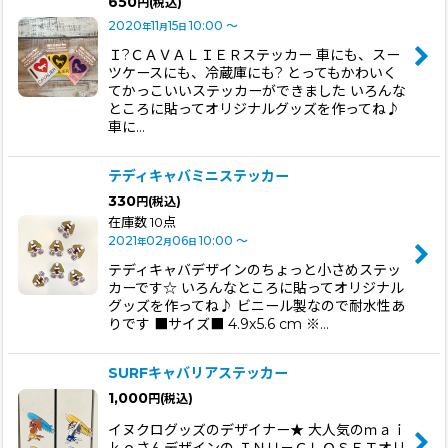
650
円
(税込)
2020
11
15
10:00
～
年
月
日
Ｉ?ＣＡＶＡＬＩＥＲステッカー 車にも、スー
ツケースにも、冷蔵庫にも? とってもかわいく
てかっこいいステッカーができました いろんな
ところに貼ってオリジナルグッズを作ってね♪
車に…
テディキャバミニステッカー
330
円
(税込)
在庫数 10点
2021
02
06
10:00
～
年
月
日
テディキャバデザインのちょっと小さめステッ
カーです☆ いろんなところに貼ってオリジナル
グッズを作ってね♪ ビニール製なので耐水性あ
りです ■サイズ■ 4.9x5.6 cm ※…
SURFキャバリアステッカー
1,000
円
(税込)
イヌクログッズのデザイナー★ 大人気のｍａｉ