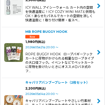
円
(税込)
ICY WALL アイシーウォール カート内の空間
を快適温度に！ICY COZY MINI MATと併用も
OK！凍らせたパネルでカートの空間を涼しく
快適温度に！取り付け簡単・省スペ…
MB ROPE BUGGY HOOK
1,980
円
(税込)
2026
05
21
20:00
～
年
月
日
ROPE BUGGY HOOK ロープバギーフック
カートに荷物がかけられる軽量なロープタイプ
の大口径フック。イベントなどでペットカート
に荷物を掛けたいときにオススメ◎バネ式の
フ…
キャバリアバンブープレート（2枚セット）
2,200
円
(税込)
2026
05
14
20:00
～
年
月
日
キャバリアバンブープレートやさしい竹素材