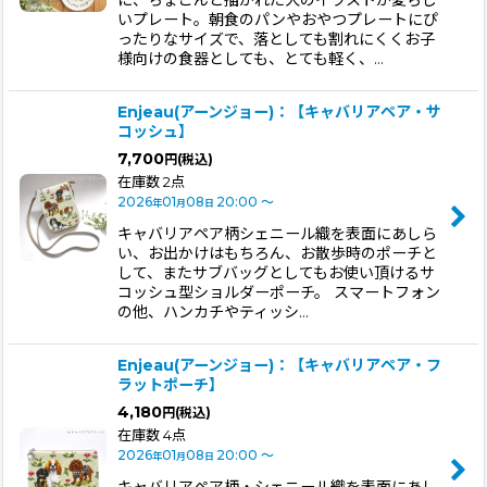
に、ちょこんと描かれた犬のイラストが愛らし
いプレート。朝食のパンやおやつプレートにぴ
ったりなサイズで、落としても割れにくくお子
様向けの食器としても、とても軽く、…
Enjeau(アーンジョー)：【キャバリアペア・サ
コッシュ】
7,700
円
(税込)
在庫数 2点
2026
01
08
20:00
～
年
月
日
キャバリアペア柄シェニール織を表面にあしら
い、お出かけはもちろん、お散歩時のポーチと
して、またサブバッグとしてもお使い頂けるサ
コッシュ型ショルダーポーチ。 スマートフォン
の他、ハンカチやティッシ…
Enjeau(アーンジョー)：【キャバリアペア・フ
ラットポーチ】
4,180
円
(税込)
在庫数 4点
2026
01
08
20:00
～
年
月
日