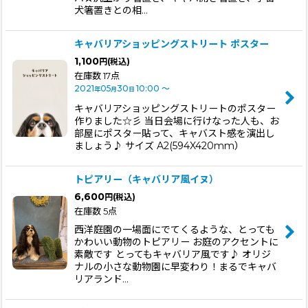
犬箸置きとの相…
キャバリアショッピングストリート ポスター
1,100
円
(税込)
在庫数 17点
2021
05
30
10:00
～
年
月
日
キャバリアショッピングストリートのポスター
作りました☆彡 当日会場に行けなった人も、お
部屋にポスター貼って、キャバスト感を演出し
ましょう♪ サイズ A2(594X420mm）
トピアリー（キャバリア風イヌ）
6,600
円
(税込)
在庫数 5点
西洋庭園の一場面にでてくるような、とっても
かわいい動物のトピアリー お庭のアクセントに
素敵です とってもキャバリア風です♪ オリジ
ナルの小さな動物園に早変わり！まるでキャバ
リアランド…