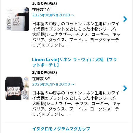
3,190
円
(税込)
在庫数 2点
2023
06
17
20:00
～
年
月
日
日本製の中厚手のコットンリネン生地にカワイ
イ犬柄のプリントをあしらった小物シリーズ。
犬総柄(シュナウザー、チワワ、コーギー、キャ
バリア、ダックス、プードル、ヨークシャーテ
リア)をプリント。 …
Linen la vie(リネン ラ・ヴィ)：犬柄 【フラ
ットポーチＬ】
3,190
円
(税込)
在庫数 5点
2023
06
17
20:00
～
年
月
日
日本製の中厚手のコットンリネン生地にカワイ
イ犬柄のプリントをあしらった小物シリーズ。
犬総柄(シュナウザー、チワワ、コーギー、キャ
バリア、ダックス、プードル、ヨークシャーテ
リア)をプリント。 …
イヌクロモノグラムマグカップ