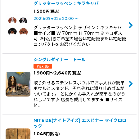
グリッターワッペン：キラキャバ
1,500
円
(税込)
2021
09
02
20:00
～
年
月
日
グリッターワッペン♪ デザイン：キラキャバ
■サイズ■ Ｗ 70mm Ｈ 70mm ※ネコポス
可 ※代引きご希望の場合は宅配便または宅配便
コンパクトをお選びください
シングルダイナー トール
1,980
～2,640
円
円
(税込)
取り外せるステンレスボウルでお手入れが簡単
ボウルとスタンド、それぞれに滑り止めゴムが
ついてます。 とにかくお手入れが簡単なのがう
れしいです♪ 店長も愛用してます★ ■サイズ
Ｍ…
NITEIZE(ナイトアイズ) エスビナー マイクロロ
ック
1,045
円
(税込)