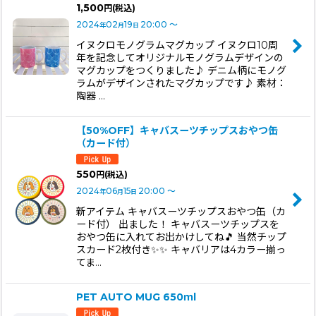
1,500
円
(税込)
2024
02
19
20:00
～
年
月
日
イヌクロモノグラムマグカップ イヌクロ10周
年を記念してオリジナルモノグラムデザインの
マグカップをつくりました♪ デニム柄にモノグ
ラムがデザインされたマグカップです♪ 素材：
陶器 …
【50%OFF】キャバスーツチップスおやつ缶
（カード付）
550
円
(税込)
2024
06
15
20:00
～
年
月
日
新アイテム キャバスーツチップスおやつ缶（カ
ード付） 出ました！ キャバスーツチップスを
おやつ缶に入れてお出かけしてね🎵 当然チップ
スカード2枚付き✨✨ キャバリアは4カラー揃っ
てま…
PET AUTO MUG 650ｍl