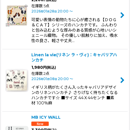
在庫数 5点
2026
01
28
20:00
～
年
月
日
可愛い表情の動物たちに心が癒される【ＤＯＧ
＆ＣＡＴ】シリーズのハンカチです。 ふんわり
と包み込むような厚みのある質感が心地いいシ
ェニール織物。 その優しい肌触りに加え、吸水
性の良さ、軽さや丈夫…
Linen la vie(リネン ラ・ヴィ)：キャバリアハ
ンカチ
1,980
円
(税込)
在庫数 2点
2026
01
08
20:00
～
年
月
日
イギリス柄がたくさん入ったキャバリアデザイ
ンのリネンハンカチ♪ さりげなく持ちたくなる
ハンカチです☆ ■サイズ 44Ｘ44センチ ■素
材 100％麻
MB ICY WALL
3,300