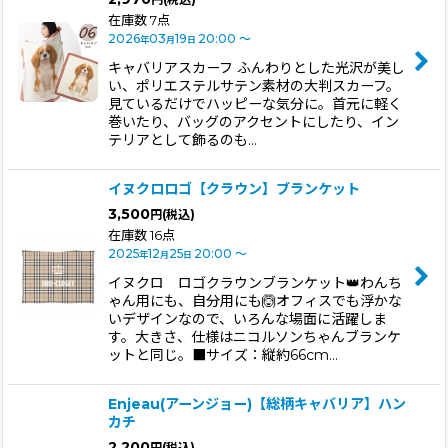
在庫数 7点
2026
03
19
20:00
～
年
月
日
キャバリアスカーフ ふんわりとした光沢が美し
い、ポリエステルサテン素材の大判スカーフ。
見ているだけでハッピーな気分に。首元に軽く
巻いたり、バッグのアクセントにしたり、イン
テリアとして飾るのも…
イヌクロロゴ【クラウン】ブランケット
3,500
円
(税込)
在庫数 16点
2025
12
25
20:00
～
年
月
日
イヌクロ ロゴクラウンブランケット👑わんち
ゃん用にも、自分用にも🙆オフィスでも浮かな
いデザインなので、いろんな場面に活躍しま
す。大きさ、仕様はニコルソンちゃんブランケ
ットと同じ。■サイズ：縦約66cm…
Enjeau(アーンジョー)【総柄キャバリア】ハン
カチ
2,200
円
(税込)