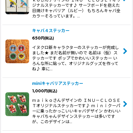
ｋｏさんデザインの ＩＮＵ－ＣＬＯＳＥＴオリ
ジナルステッカーです♪ サーフボードを抱えた
日焼けキャバリア（ルビー） もちろんキャバ全
カラーそろっています。…
キャバ４ステッカー
650
円
(税込)
イヌクロ新キャラクターのステッカーが完成し
ました★ まだ名前が無いので 名前は（仮）ス
テッカーです ポップでかわいいステッカー い
ろんな所に貼って、オリジナルグッズを作って
ね♪ 車に…
miniキャバリアステッカー
1,000
円
(税込)
ｍａｉｋｏさんデザインの ＩＮＵ－ＣＬＯＳＥ
Ｔオリジナルステッカーです♪ ｍｉｎｉクーパ
ーに乗ったかっこいいキャバデザイン かわいい
キャバちゃんデザインステッカーは多いです
が、このデザインは…