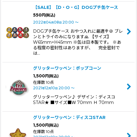
【SALE】【D・O・G】DOGプチ缶ケース
550
円
(税込)
2022
04
08
20:00
～
年
月
日
DOGプチ缶ケース おやつ入れに最適🍭🍪 ブレ
ンとトライのみになります🙏 【サイズ】
W65mm×H45mm ※缶は日本製です。 ※あ
る程度の密封性はありますが、 完全密封で
は…
グリッターワッペン：ポップコーン
1,500
円
(税込)
在庫数 10点
2021
12
10
20:00
～
年
月
日
グリッターワッペン♪ デザイン：ディスコ
STAR★ ■サイズ■Ｗ 70mm Ｈ 70mm
グリッターワッペン：ディスコSTAR
1,500
円
(税込)
在庫数 10点