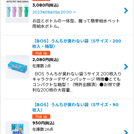
3,080
円
(税込)
2023
08
05
20:00
～
年
月
日
お皿とボトルの一体型、握って簡単給水ペット
用給水ボトル。
【BOS】うんちが臭わない袋（Sサイズ・200
枚入・箱型）
2,080
円
(税込)
在庫数 2点
BOS うんちが臭わない袋 Sサイズ 200枚入り
キャラクターデザインパッケージ 特徴●とても
コンパクトな箱型！（特許出願済）●お得で便
利な200枚の大容量…
【BOS】うんちが臭わない袋（Sサイズ・90
枚入）
950
円
(税込)
在庫数 26点