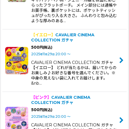
キャバリアペア柄・シェニール織を表面にあし
らったフラットポーチ。 メイン部分には通帳や
お薬手帳、裏ポケットには、ポケットティッシ
ュがぴったり入る大きさ。 ふんわりと包み込む
ような厚みのある…
【イエロー】
CAVALIER CINEMA
COLLECTION ガチャ
500
円
(税込)
2025
11
29
20:00
～
年
月
日
CAVALIER CINEMA COLLECTION ガチャ
【イエロー】 どれが当たるかは、届いてからの
お楽しみ♪お好きな番号を選んでください。※
中身の見えない袋に入れてお届けします。
&nb…
【ピンク】
CAVALIER CINEMA
COLLECTION ガチャ
500
円
(税込)
2025
11
29
20:00
～
年
月
日
CAVALIER CINEMA COLLECTION ガチャ