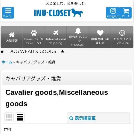
犬と楽しむ、私を楽しむ。
メニュー
instagram
カート
新作キャバス
Cavasuits（キ
International
酸素室はじめ
キャバリアラ
店舗情報
ーツ
ャバスーツ）
shipping
ました
ンド2026
（FD2025）
★ DOG WEAR & GOODS ★
ホーム
>
キャバリアグッズ・雑貨
キャバリアグッズ・雑貨
Cavalier goods,Miscellaneous
goods
表示順変更
閉じる
117
件