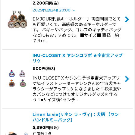
2,200
円
(税込)
2025
12
24
20:00
～
年
月
日
EMJOUR刺繍キーホルダー♪ 両面刺繍でとて
も可愛いくて、高級感のあるキーホルダーで
す。 バギーやバッグ、ゴルフのキャディバッグ
などにもおすすめです。 ■サイズ■ 直径 約
７４m…
INU-CLOSET X ヤシンコラボ ★宇宙犬アップ
リケ
900
円
(税込)
INU-CLOSET X ヤシンコラボ宇宙犬アップリ
ケ🪐イラストレーターヤシンさんの宇宙犬キャ
ラクターがアップリケになりました！お洋服や
カバンなどにつけてオリジナルグッズを作ろ
う！◾️サイズ横4センチ…
Linen la vie(リネン ラ・ヴィ)：犬柄 【ワン
ハンドルミニバッグ】
5,390
円
(税込)
在庫数 2点