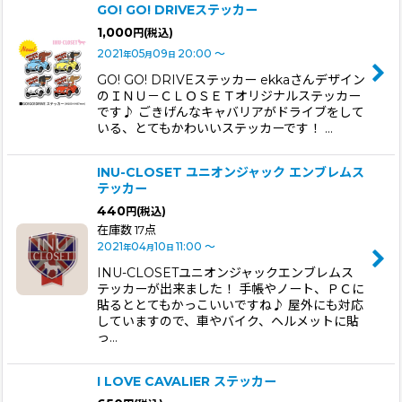
GO! GO! DRIVEステッカー
1,000
円
(税込)
2021
05
09
20:00
～
年
月
日
GO! GO! DRIVEステッカー ekkaさんデザイン
のＩＮＵ－ＣＬＯＳＥＴオリジナルステッカー
です♪ ごきげんなキャバリアがドライブをして
いる、とてもかわいいステッカーです！ …
INU-CLOSET ユニオンジャック エンブレムス
テッカー
440
円
(税込)
在庫数 17点
2021
04
10
11:00
～
年
月
日
INU-CLOSETユニオンジャックエンブレムス
テッカーが出来ました！ 手帳やノート、ＰＣに
貼るととてもかっこいいですね♪ 屋外にも対応
していますので、車やバイク、ヘルメットに貼
っ…
I LOVE CAVALIER ステッカー