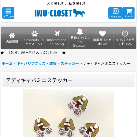
犬と楽しむ、私を楽しむ。
メニュー
instagram
カート
新作キャバス
Cavasuits（キ
International
酸素室はじめ
キャバリアラ
店舗情報
ーツ
ャバスーツ）
shipping
ました
ンド2026
（FD2025）
★ DOG WEAR & GOODS ★
ホーム
>
キャバリアグッズ・雑貨
>
ステッカー
>
テディキャバミニステッカー
テディキャバミニステッカー