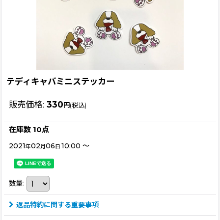
テディキャバミニステッカー
販売価格
:
330
円
(税込)
在庫数 10点
2021
02
06
10:00
～
年
月
日
数量
:
返品特約に関する重要事項