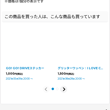
※価格は1個分の表示です
この商品を買った人は、こんな商品も買っています
GO! GO! DRIVEステッカー
グリッターワッペン：I LOVE CAVALIER
1,000
1,500
円
(税込)
円
(税込)
2021
05
09
20:00
～
2021
08
28
20:00
～
年
月
日
年
月
日