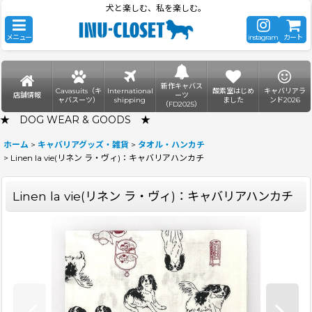
犬と楽しむ、私を楽しむ。
メニュー
instagram
カート
新作キャバス
Cavasuits（キ
International
酸素室はじめ
キャバリアラ
店舗情報
ーツ
ャバスーツ）
shipping
ました
ンド2026
（FD2025）
★ DOG WEAR & GOODS ★
ホーム
>
キャバリアグッズ・雑貨
>
タオル・ハンカチ
>
Linen la vie(リネン ラ・ヴィ)：キャバリアハンカチ
Linen la vie(リネン ラ・ヴィ)：キャバリアハンカチ