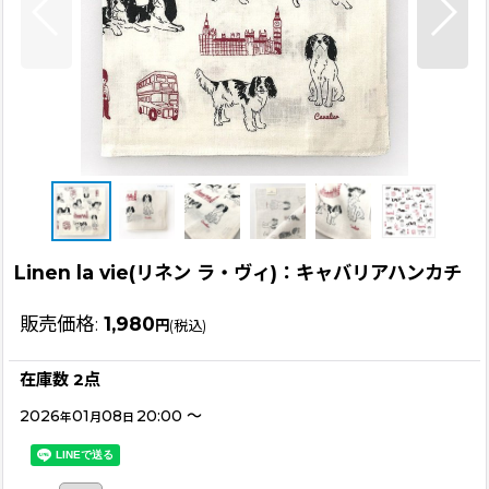
Linen la vie(リネン ラ・ヴィ)：キャバリアハンカチ
販売価格
:
1,980
円
(税込)
在庫数 2点
2026
01
08
20:00
～
年
月
日