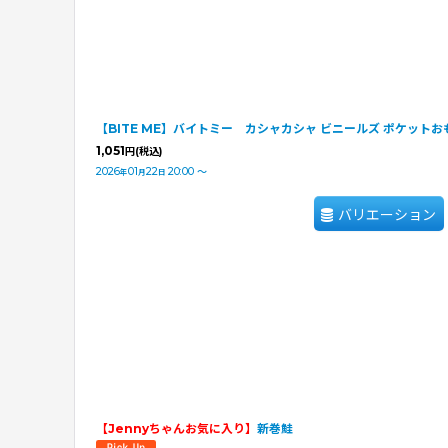
【BITE ME】バイトミー カシャカシャ ビニールズ ポケットお
1,051
円
(税込)
2026
01
22
20:00
～
年
月
日
バリエーション
【Jennyちゃんお気に入り】
新巻鮭