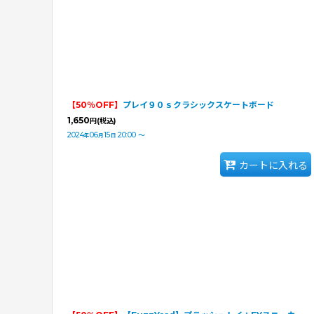
【50％OFF】
プレイ９０ｓクラシックスケートボード
1,650
円
(税込)
2024
06
15
20:00
～
年
月
日
カートに入れる