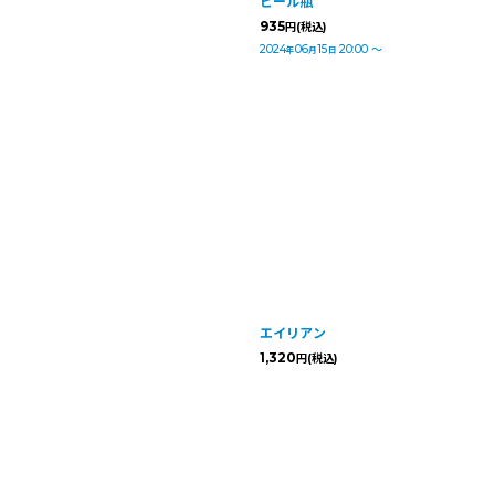
ビール瓶
935
円
(税込)
2024
06
15
20:00
～
年
月
日
エイリアン
1,320
円
(税込)