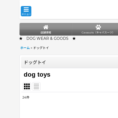
メニュー
店舗情報
Cavasuits（キャバスーツ）
★ DOG WEAR & GOODS ★
ホーム
>
ドッグトイ
ドッグトイ
dog toys
24
件
表示数
:
並び順
: