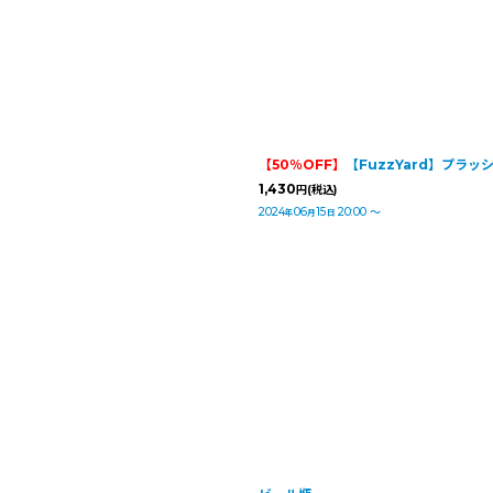
【50％OFF】
【FuzzYard】プラッ
1,430
円
(税込)
2024
06
15
20:00
～
年
月
日