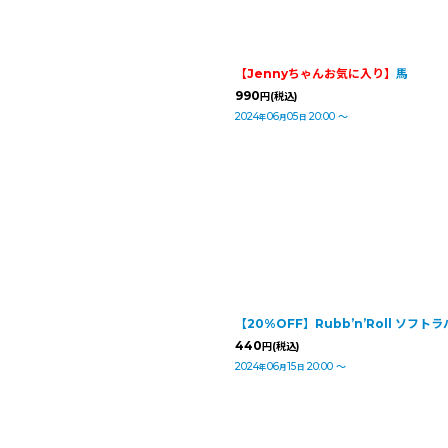
【Jennyちゃんお気に入り】
馬
990
円
(税込)
2024
06
05
20:00
～
年
月
日
【20%OFF】Rubb’n’Roll ソフ
440
円
(税込)
2024
06
15
20:00
～
年
月
日