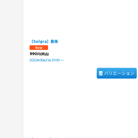
【Solgra】薔薇
990
円
(税込)
2022
06
21
20:00
～
年
月
日
バリエーション