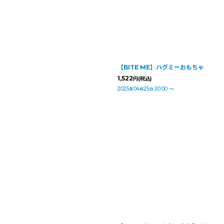
【BITE ME】ハグミーおもちゃ
1,522
円
(税込)
2025
04
25
20:00
～
年
月
日