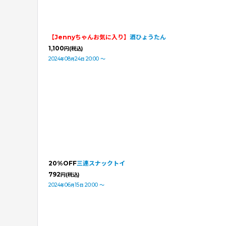
【Jennyちゃんお気に入り】
酒ひょうたん
1,100
円
(税込)
2024
08
24
20:00
～
年
月
日
20%OFF
三連スナックトイ
792
円
(税込)
2024
06
15
20:00
～
年
月
日