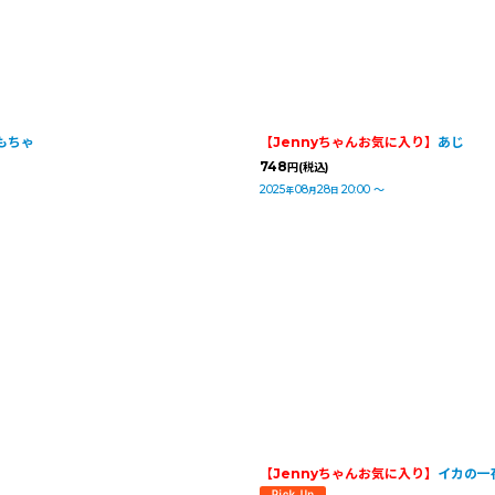
絞り込む
もちゃ
【Jennyちゃんお気に入り】
あじ
748
円
(税込)
2025
08
28
20:00
～
年
月
日
【Jennyちゃんお気に入り】
イカの一