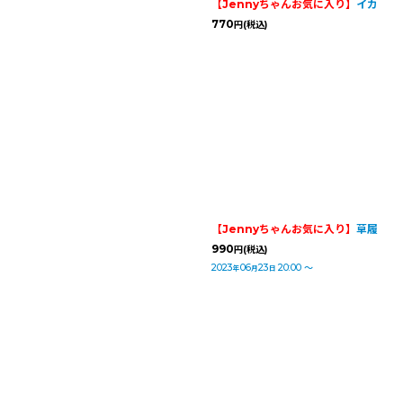
【Jennyちゃんお気に入り】
イカ
770
円
(税込)
【Jennyちゃんお気に入り】
草履
990
円
(税込)
2023
06
23
20:00
～
年
月
日