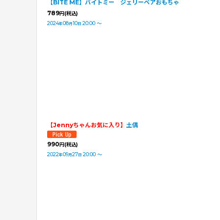
【BITE ME】バイトミー ジェリーベアおもちゃ
789
円
(税込)
2024
08
10
20:00
～
年
月
日
【Jennyちゃんお気に入り】
土偶
990
円
(税込)
2022
09
27
20:00
～
年
月
日