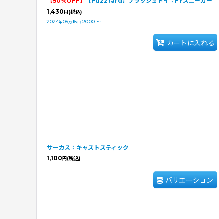
【50％OFF】
【FuzzYard】プラッシュトイ：FYスニーカー
1,430
円
(税込)
2024
06
15
20:00
～
年
月
日
カートに入れる
サーカス：キャストスティック
1,100
円
(税込)
バリエーション