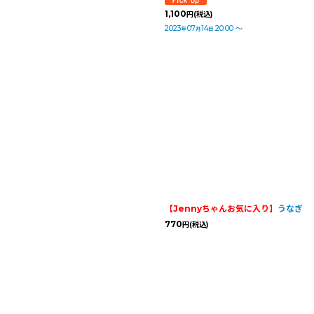
1,100
円
(税込)
2023
07
14
20:00
～
年
月
日
【Jennyちゃんお気に入り】
うなぎ
770
円
(税込)