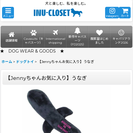
犬と楽しむ、私を楽しむ。
メニュー
instagram
カート
新作キャバス
Cavasuits（キ
International
酸素室はじめ
キャバリアラ
店舗情報
ーツ
ャバスーツ）
shipping
ました
ンド2026
（FD2025）
★ DOG WEAR & GOODS ★
ホーム
>
ドッグトイ
>
【Jennyちゃんお気に入り】うなぎ
【Jennyちゃんお気に入り】うなぎ