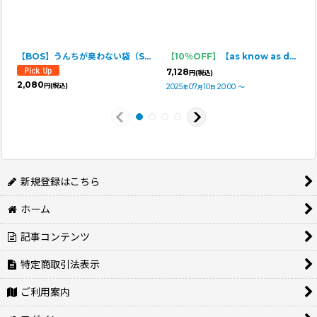
【BOS】うんちが臭わない袋（Sサイズ・200枚入・箱型）
【10％OFF】
【as know as de wan】ＮＣボーダーフリフリＴＫ
7,128
円
(税込)
2,080
円
(税込)
2025
07
10
20:00
～
年
月
日
新規登録はこちら
ホーム
記事コンテンツ
特定商取引法表示
ご利用案内