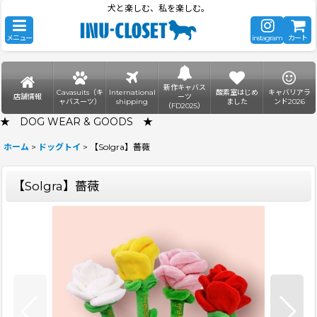
犬と楽しむ、私を楽しむ。
メニュー
instagram
カート
新作キャバス
Cavasuits（キ
International
酸素室はじめ
キャバリアラ
店舗情報
ーツ
ャバスーツ）
shipping
ました
ンド2026
（FD2025）
★ DOG WEAR & GOODS ★
ホーム
>
ドッグトイ
>
【Solgra】薔薇
【Solgra】薔薇