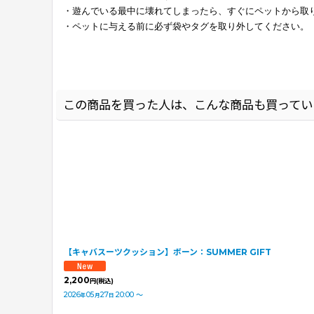
・遊んでいる最中に壊れてしまったら、すぐにペットから取
・ペットに与える前に必ず袋やタグを取り外してください。
この商品を買った人は、こんな商品も買ってい
【キャバスーツクッション】ボーン：SUMMER GIFT
2,200
円
(税込)
2026
05
27
20:00
～
年
月
日