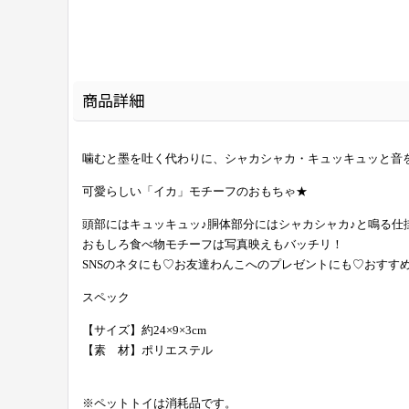
商品詳細
噛むと墨を吐く代わりに、シャカシャカ・キュッキュッと音
可愛らしい「イカ」モチーフのおもちゃ★
頭部にはキュッキュッ♪胴体部分にはシャカシャカ♪と鳴る仕
おもしろ食べ物モチーフは写真映えもバッチリ！
SNSのネタにも♡お友達わんこへのプレゼントにも♡おすす
スペック
【サイズ】約24×9×3cm
【素 材】ポリエステル
※ペットトイは消耗品です。