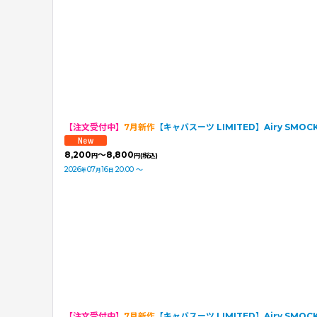
【注文受付中】
7月新作
【キャバスーツ LIMITED】Airy SMOCK：
8,200
～8,800
円
円
(税込)
2026
07
16
20:00
～
年
月
日
【注文受付中】
7月新作
【キャバスーツ LIMITED】Airy SMOCK：