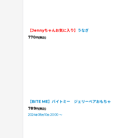
【Jennyちゃんお気に入り】
うなぎ
770
円
(税込)
【BITE ME】バイトミー ジェリーベアおもちゃ
789
円
(税込)
2024
08
10
20:00
～
年
月
日