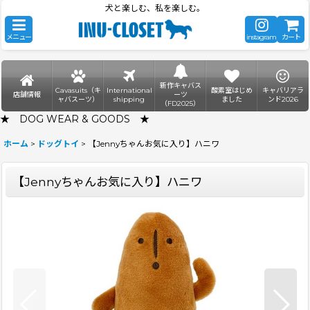
犬と楽しむ、私を楽しむ。
メニュー
instagram
カート
新作キャバス
Cavasuits（キ
International
酸素室はじめ
キャバリアラ
店舗情報
ーツ
ャバスーツ）
shipping
ました
ンド2026
（FD2025）
★ DOG WEAR & GOODS ★
ホーム
>
ドッグトイ
>
【Jennyちゃんお気に入り】ハニワ
【Jennyちゃんお気に入り】ハニワ