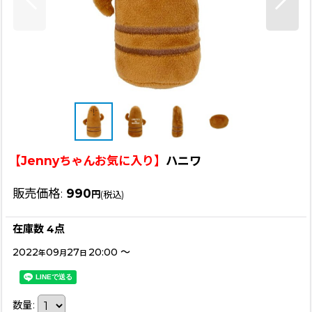
【Jennyちゃんお気に入り】
ハニワ
販売価格
:
990
円
(税込)
在庫数 4点
2022
09
27
20:00
～
年
月
日
数量
: