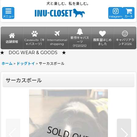
犬と楽しむ、私を楽しむ。
メニュー
instagram
カート
新作キャバス
Cavasuits（キ
International
酸素室はじめ
キャバリアラ
店舗情報
ーツ
ャバスーツ）
shipping
ました
ンド2026
（FD2025）
★ DOG WEAR & GOODS ★
ホーム
>
ドッグトイ
>
サーカスボール
サーカスボール