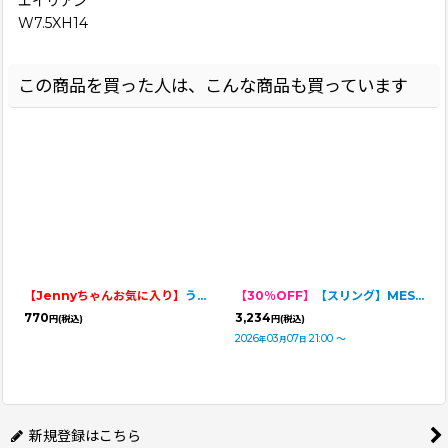
エイリアン
W7.5XH14
この商品を買った人は、こんな商品も買っています
【Jennyちゃんお気に入り】
うなぎ
【30％OFF】
【スリング】MESH DOG SLING 2024
770
3,234
円
(税込)
円
(税込)
2026
03
07
21:00
～
年
月
日
新規登録はこちら