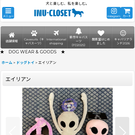
犬と楽しむ、私を楽しむ。
メニュー
instagram
カート
新作キャバス
Cavasuits（キ
International
酸素室はじめ
キャバリアラ
店舗情報
ーツ
ャバスーツ）
shipping
ました
ンド2026
（FD2025）
★ DOG WEAR & GOODS ★
ホーム
>
ドッグトイ
>
エイリアン
エイリアン