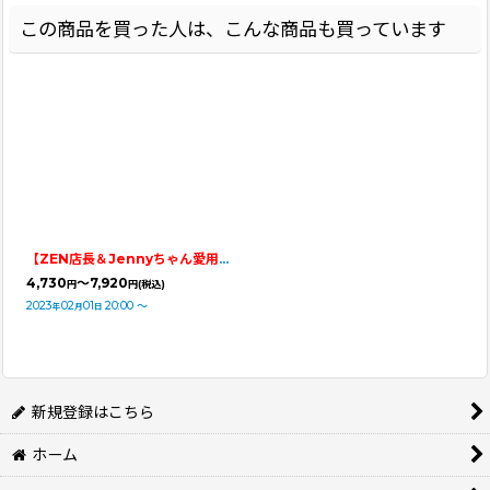
この商品を買った人は、こんな商品も買っています
【ZEN店長＆Jennyちゃん愛用フード】
【FISH4DOGS】FINEST（1.5kg
4,730
～7,920
円
円
(税込)
2023
02
01
20:00
～
年
月
日
新規登録はこちら
ホーム