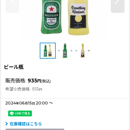
ビール瓶
販売価格
:
935
円
(税込)
希望小売価格
:
935
円
2024
06
15
20:00
～
年
月
日
在庫確認はこちら