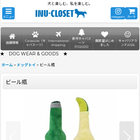
犬と楽しむ、私を楽しむ。
メニュー
instagram
カート
新作キャバス
Cavasuits（キ
International
酸素室はじめ
キャバリアラ
店舗情報
ーツ
ャバスーツ）
shipping
ました
ンド2026
（FD2025）
★ DOG WEAR & GOODS ★
ホーム
>
ドッグトイ
>
ビール瓶
ビール瓶