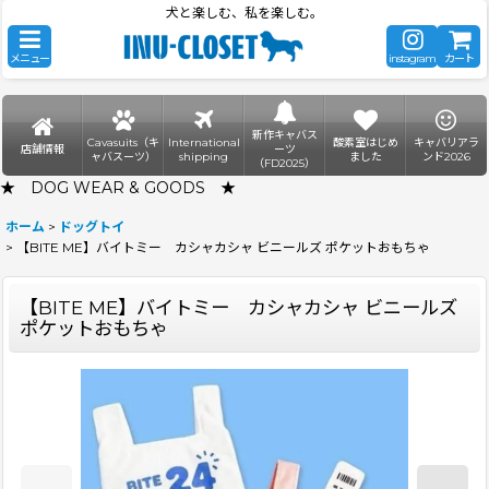
犬と楽しむ、私を楽しむ。
メニュー
instagram
カート
新作キャバス
Cavasuits（キ
International
酸素室はじめ
キャバリアラ
店舗情報
ーツ
ャバスーツ）
shipping
ました
ンド2026
（FD2025）
★ DOG WEAR & GOODS ★
ホーム
>
ドッグトイ
>
【BITE ME】バイトミー カシャカシャ ビニールズ ポケットおもちゃ
【BITE ME】バイトミー カシャカシャ ビニールズ
ポケットおもちゃ