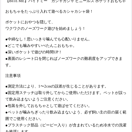
【BITE ME】バイトミー カシャカシャ ビニールズ ポケットおもちゃ
おもちゃをたっぷり入れて遊べるカシャカシャ袋！
ポケットにおやつを隠して、
ワクワクのノーズワーク遊びを始めましょう！
●中綿なし！思いっきり噛んでも心配いりません。
●どこでも噛みやすいぺたんこおもちゃ。
●深いポケットで遊びの時間UP！
●裏面のレシート口を閉じればノーズワークの難易度をアップできま
す。
注意事項
●測定方法により、1〜2cmの誤差が生じることがあります。
●固定用ステッチは取り外してからご使用いただけます。ペットが誤っ
て飲み込まないようご注意ください。
●包装を外しておもちゃとして遊ばせてください。
●ペットが噛みちぎったり飲み込まないよう、必ず飼い主の目の届く範
囲でご使用ください。
●プラスチック部品（ピーピー入り）が含まれているため冷水での洗濯
を推奨します。