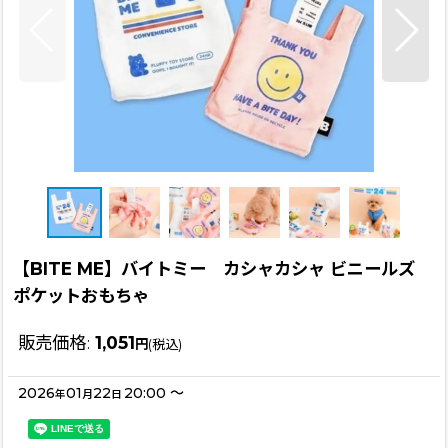
【BITE ME】バイトミー カシャカシャ ビニールズ
ポケットおもちゃ
販売価格
:
1,051
円
(税込)
2026
01
22
20:00
～
年
月
日